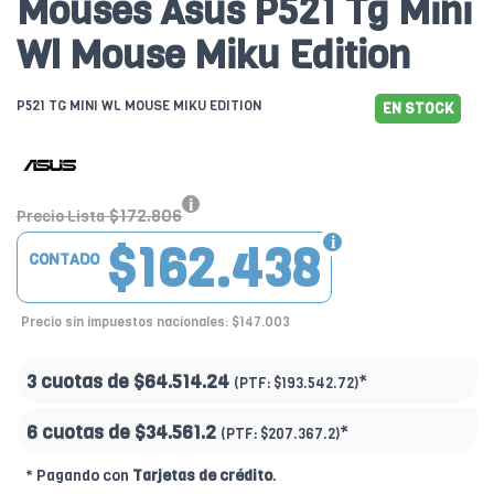
Mouses Asus P521 Tg Mini
Wl Mouse Miku Edition
P521 TG MINI WL MOUSE MIKU EDITION
EN STOCK
$172.806
Precio Lista
$162.438
CONTADO
Precio sin impuestos nacionales: $147.003
3 cuotas de
$64.514.24
*
(PTF:
$193.542.72)
6 cuotas de
$34.561.2
*
(PTF:
$207.367.2)
* Pagando con
Tarjetas de crédito
.