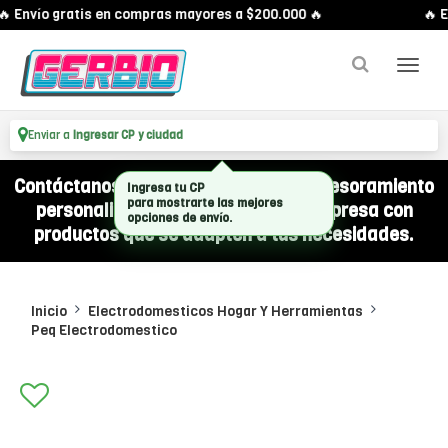
 Envío gratis en compras mayores a $200.000 🔥
🔥 E
Enviar a
Ingresar CP y ciudad
Contáctanos por WhatsApp y recibí asesoramiento
personalizado para equipar a tu empresa con
productos que se adapten a tus necesidades.
Inicio
Electrodomesticos Hogar Y Herramientas
Peq Electrodomestico