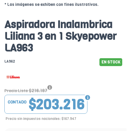
* Las imágenes se exhiben con fines ilustrativos.
Aspiradora Inalambrica
Liliana 3 en 1 Skyepower
LA963
LA962
EN STOCK
$216.187
Precio Lista
$203.216
CONTADO
Precio sin impuestos nacionales: $167.947