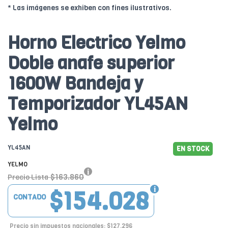
* Las imágenes se exhiben con fines ilustrativos.
Horno Electrico Yelmo
Doble anafe superior
1600W Bandeja y
Temporizador YL45AN
Yelmo
YL45AN
EN STOCK
YELMO
$163.860
Precio Lista
$154.028
CONTADO
Precio sin impuestos nacionales: $127.296