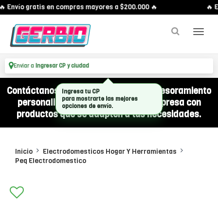
 Envío gratis en compras mayores a $200.000 🔥
🔥 E
Enviar a
Ingresar CP y ciudad
Contáctanos por WhatsApp y recibí asesoramiento
personalizado para equipar a tu empresa con
productos que se adapten a tus necesidades.
Inicio
Electrodomesticos Hogar Y Herramientas
Peq Electrodomestico