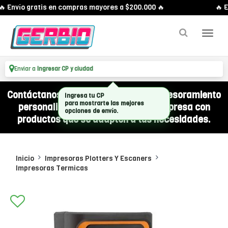
 Envío gratis en compras mayores a $200.000 🔥
🔥 E
Enviar a
Ingresar CP y ciudad
Contáctanos por WhatsApp y recibí asesoramiento
Ingresa tu CP
personalizado para equipar a tu empresa con
para mostrarte las mejores
opciones de envío.
productos que se adapten a tus necesidades.
Inicio
Impresoras Plotters Y Escaners
Impresoras Termicas