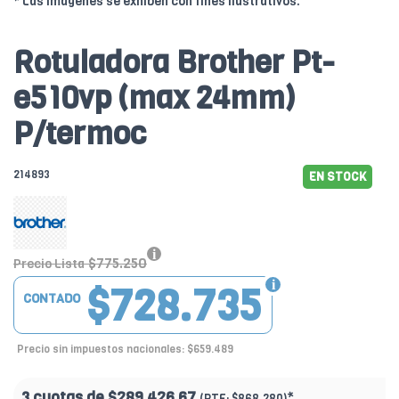
* Las imágenes se exhiben con fines ilustrativos.
Rotuladora Brother Pt-
e510vp (max 24mm)
P/termoc
214893
EN STOCK
$775.250
Precio Lista
$728.735
CONTADO
Precio sin impuestos nacionales: $659.489
3 cuotas de
$289.426.67
*
(PTF:
$868.280)