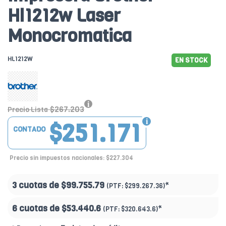
Hl1212w Laser
Monocromatica
HL1212W
EN STOCK
$267.203
Precio Lista
$251.171
CONTADO
Precio sin impuestos nacionales: $227.304
3 cuotas de
$99.755.79
*
(PTF:
$299.267.36)
6 cuotas de
$53.440.6
*
(PTF:
$320.643.6)