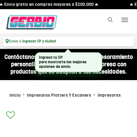
 Envío gratis en compras mayores a $200.000 🔥
🔥 En
Enviar a
Ingresar CP y ciudad
Contáctanos por WhatsApp y recibí asesoramiento
personalizado para equipar a tu empresa con
productos que se adapten a tus necesidades.
Inicio
Impresoras Plotters Y Escaners
Impresoras