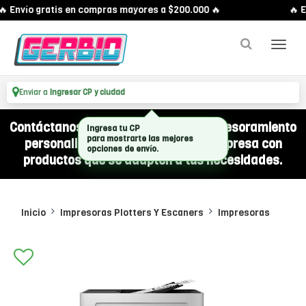
 Envío gratis en compras mayores a $200.000 🔥
🔥 E
Enviar a
Ingresar CP y ciudad
Contáctanos por WhatsApp y recibí asesoramiento
Ingresa tu CP
para mostrarte las mejores
personalizado para equipar a tu empresa con
opciones de envío.
productos que se adapten a tus necesidades.
Inicio
Impresoras Plotters Y Escaners
Impresoras