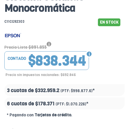
Monocromática
C11CG92303
EN STOCK
$891.855
Precio Lista
$838.344
CONTADO
Precio sin impuestos nacionales: $692.846
3 cuotas de
$332.959.2
*
(PTF:
$998.877.6)
6 cuotas de
$178.371
*
(PTF:
$1.070.226)
* Pagando con
Tarjetas de crédito
.