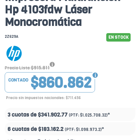
Hp 4103fdw Láser
Monocromática
2Z629A
EN STOCK
$915.811
Precio Lista
$860.862
CONTADO
Precio sin impuestos nacionales: $711.456
3 cuotas de
$341.902.77
*
(PTF:
$1.025.708.32)
6 cuotas de
$183.162.2
*
(PTF:
$1.098.973.2)