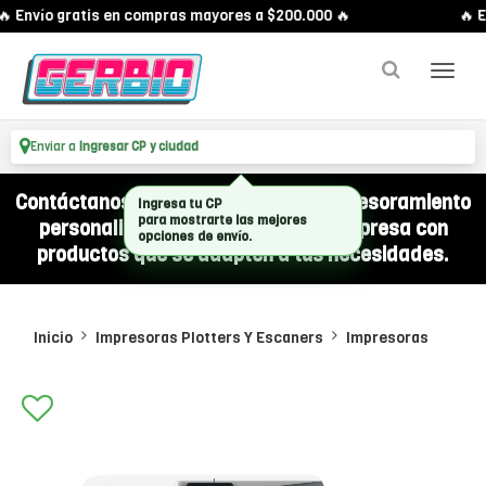
 Envío gratis en compras mayores a $200.000 🔥
🔥 E
Enviar a
Ingresar CP y ciudad
Contáctanos por WhatsApp y recibí asesoramiento
Ingresa tu CP
para mostrarte las mejores
personalizado para equipar a tu empresa con
opciones de envío.
productos que se adapten a tus necesidades.
Inicio
Impresoras Plotters Y Escaners
Impresoras