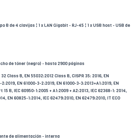
po B de 4 clavijas ¦ 1 x LAN Gigabit - RJ-45 ¦ 1 x USB host - USB de
ucho de tóner (negro) - hasta 2900 páginas
32 Class B, EN 55032:2012 Class B, CISPR 35: 2016, EN
3-2:2019, EN 61000-3-2:2019, EN 61000-3-3:2013+A1:2019, EN
 15 B, IEC 60950-1:2005 + A1:2009 + A2:2013, IEC 62368-1: 2014,
14, EN 60825-1:2014, IEC 62479:2010, EN 62479:2010, IT ECO
nte de alimentación - interna