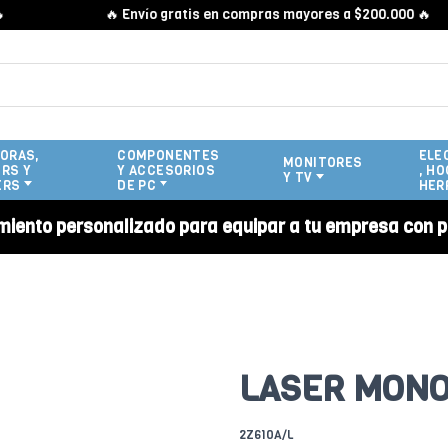
🔥 Envío gratis en compras mayores a $200.000 🔥
ORAS,
COMPONENTES
ELE
MONITORES
RS Y
Y ACCESORIOS
, HO
Y TV
ERS
DE PC
HER
miento personalizado para equipar a tu empresa con p
LASER MONO
2Z610A/L