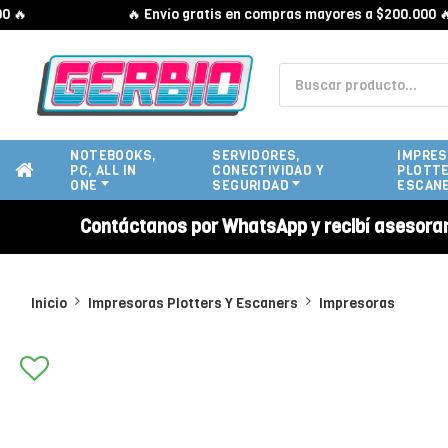
🔥 Envío gratis en compras mayores a $200.000 🔥
NOTEBOOKS,
SERVIDORES,
IMPRES
PC, ALL IN
CONECTIVIDAD Y
PLOTTE
ONE
SEGURIDAD
ESCAN
Contáctanos por WhatsApp y recibí asesora
Inicio
Impresoras Plotters Y Escaners
Impresoras