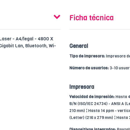
Ficha técnica
Laser - A4/legal - 4800 X
igabit Lan, Bluetooth, Wi-
General
Tipo de impresora:
Impresora de
Número de usuarios:
3-10 usuar
Impresora
Velocidad de impresión:
Hasta 4
B/N (ISO/IEC 24734) - ANSI A (Le
210 mm) ¦ Hasta 14 ppm - vertica
(Letter) (216 x 279 mm) ¦ Hasta 
Dispositivos integrados:
Pantal