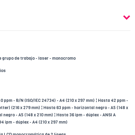
 grupo de trabajo - laser - monocromo
ios
0 ppm - B/N (ISO/IEC 24734) - A4 (210 x 297 mm) ¦ Hasta 42 ppm -
tter) (216 x 279 mm) ¦ Hasta 63 ppm - horizontal negro - A5 (148 x
l negro - A5 (148 x 210 mm) ¦ Hasta 36 ipm - dúplex - ANSI A
34 ipm - dúplex - A4 (210 x 297 mm)
la LCD monocromática de 2 líneas