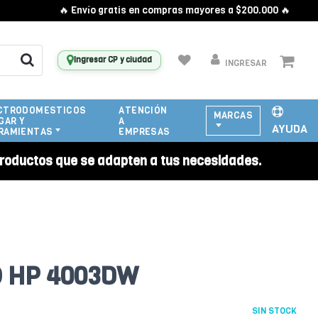
🔥 Envío gratis en compras mayores a $200.000 🔥
Ingresar CP y ciudad
INGRESAR
CTRODOMESTICOS
ATENCIÓN
MARCAS
GAR Y
A
AYUDA
RAMIENTAS
EMPRESAS
roductos que se adapten a tus necesidades.
 HP 4003DW
SIN STOCK