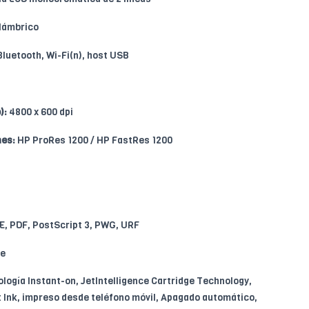
lámbrico
Bluetooth, Wi-Fi(n), host USB
):
4800 x 600 dpi
nes:
HP ProRes 1200 / HP FastRes 1200
E, PDF, PostScript 3, PWG, URF
pe
logía Instant-on, JetIntelligence Cartridge Technology,
t Ink, impreso desde teléfono móvil, Apagado automático,