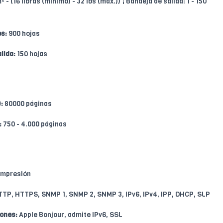
- (16 libras (mínimo) - 32 lbs (máx.)) ¦ Bandeja de salida: 1 - 150
s:
900 hojas
lida:
150 hojas
:
80000 páginas
:
750 - 4.000 páginas
impresión
TP, HTTPS, SNMP 1, SNMP 2, SNMP 3, IPv6, IPv4, IPP, DHCP, SLP
iones:
Apple Bonjour, admite IPv6, SSL