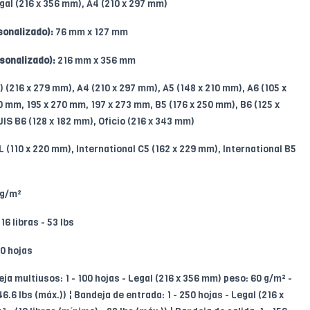
gal (216 x 356 mm), A4 (210 x 297 mm)
onalizado):
76 mm x 127 mm
sonalizado):
216 mm x 356 mm
) (216 x 279 mm), A4 (210 x 297 mm), A5 (148 x 210 mm), A6 (105 x
0 mm, 195 x 270 mm, 197 x 273 mm, B5 (176 x 250 mm), B6 (125 x
JIS B6 (128 x 182 mm), Oficio (216 x 343 mm)
L (110 x 220 mm), International C5 (162 x 229 mm), International B5
 g/m²
16 libras - 53 lbs
0 hojas
ja multiusos: 1 - 100 hojas - Legal (216 x 356 mm) peso: 60 g/m² -
46.6 lbs (máx.)) ¦ Bandeja de entrada: 1 - 250 hojas - Legal (216 x