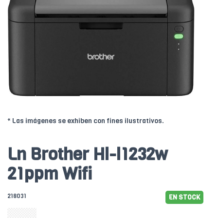
* Las imágenes se exhiben con fines ilustrativos.
Ln Brother Hl-l1232w
21ppm Wifi
218031
EN STOCK