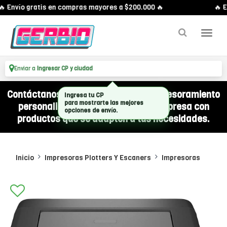
 Envío gratis en compras mayores a $200.000 🔥
🔥 E
Enviar a
Ingresar CP y ciudad
Contáctanos por WhatsApp y recibí asesoramiento
personalizado para equipar a tu empresa con
productos que se adapten a tus necesidades.
Inicio
Impresoras Plotters Y Escaners
Impresoras