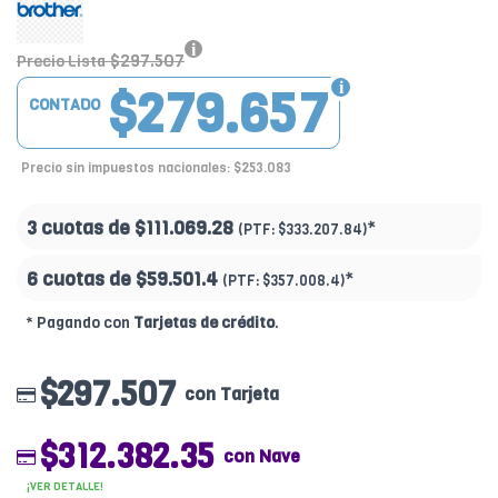
$297.507
Precio Lista
$279.657
CONTADO
Precio sin impuestos nacionales: $253.083
3 cuotas de
$111.069.28
*
(PTF:
$333.207.84)
6 cuotas de
$59.501.4
*
(PTF:
$357.008.4)
* Pagando con
Tarjetas de crédito
.
$297.507
con Tarjeta
$312.382.35
con Nave
¡VER DETALLE!