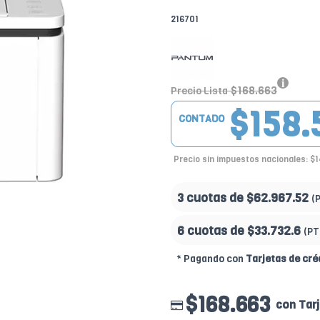
216701
$168.663
Precio Lista
$158.
CONTADO
Precio sin impuestos nacionales: $
3 cuotas de
$62.967.52
(
6 cuotas de
$33.732.6
(PT
* Pagando con
Tarjetas de cré
$168.663
con Tarj