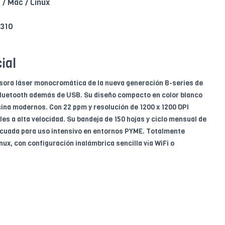
/ Mac / Linux
2310
ial
ora láser monocromática de la nueva generación B-series de
Bluetooth además de USB. Su diseño compacto en color blanco
icina modernos. Con 22 ppm y resolución de 1200 x 1200 DPI
es a alta velocidad. Su bandeja de 150 hojas y ciclo mensual de
ecuada para uso intensivo en entornos PYME. Totalmente
ux, con configuración inalámbrica sencilla vía WiFi o