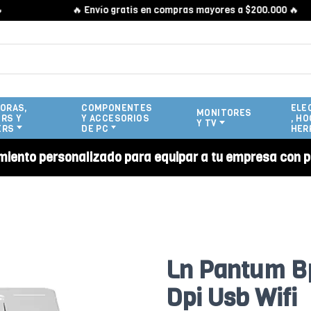
🔥 Envío gratis en compras mayores a $200.000 🔥
ORAS,
COMPONENTES
ELE
MONITORES
RS Y
Y ACCESORIOS
, HO
Y TV
ERS
DE PC
HER
miento personalizado para equipar a tu empresa con p
Ln Pantum B
Dpi Usb Wifi