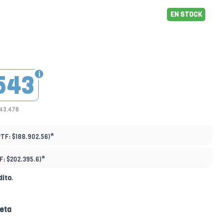
EN STOCK
543
143.478
*
PTF:
$188.902.56)
*
F:
$202.395.6)
dito
.
eta