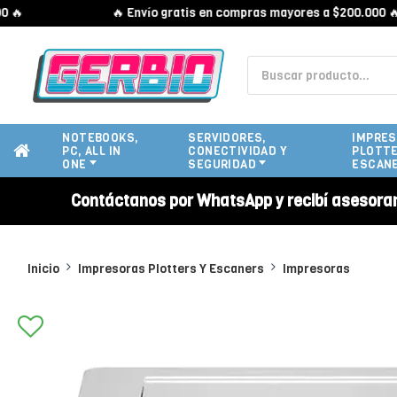
🔥 Envío gratis en compras mayores a $200.000 🔥
NOTEBOOKS,
SERVIDORES,
IMPRES
PC, ALL IN
CONECTIVIDAD Y
PLOTTE
ONE
SEGURIDAD
ESCAN
Contáctanos por WhatsApp y recibí asesora
Inicio
Impresoras Plotters Y Escaners
Impresoras