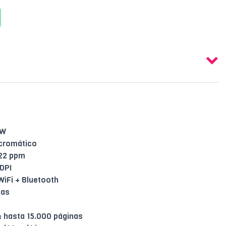
0W
cromático
 22 ppm
DPI
WiFi + Bluetooth
jas
: hasta 15.000 páginas