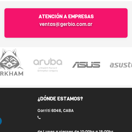
ATENCIÓN A EMPRESAS
ventas@gerbio.com.ar
¿DÓNDE ESTAMOS?
Gorriti 6046, CABA
de Lunes a viernes de 10:00hs a 18:00hs