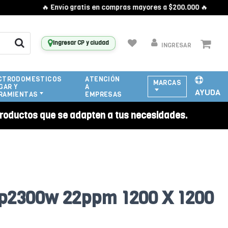
🔥 Envío gratis en compras mayores a $200.000 🔥
Ingresar CP y ciudad
INGRESAR
CTRODOMESTICOS
ATENCIÓN
MARCAS
GAR Y
A
AYUDA
RAMIENTAS
EMPRESAS
roductos que se adapten a tus necesidades.
p2300w 22ppm 1200 X 1200