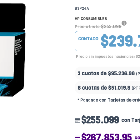
B3P24A
HP CONSUMIBLES
$255.099
Precio Lista
$239.
CONTADO
Precio sin impuestos nacionales: $
3 cuotas de
$95.236.96
(
6 cuotas de
$51.019.8
(PT
* Pagando con
Tarjetas de cré
$255.099
con Tar
$267.853.95
co