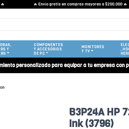
🔥 Envío gratis en compras mayores a $200.000 🔥
ORAS,
COMPONENTES
ELE
MONITORES
RS Y
Y ACCESORIOS
, HO
Y TV
ERS
DE PC
HER
miento personalizado para equipar a tu empresa con p
ion
B3P24A HP 72
Ink (3796)