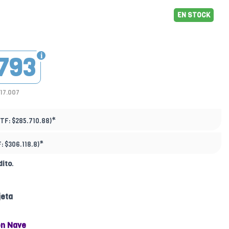
EN STOCK
793
217.007
*
PTF:
$285.710.88)
*
F:
$306.118.8)
dito
.
jeta
n Nave