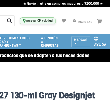
🔥 Envío gratis en compras mayores a $200.000 🔥
Ingresar CP y ciudad
INGRESAR
CTRODOMESTICOS
ATENCIÓN
MARCAS
GAR Y
A
AYUDA
RAMIENTAS
EMPRESAS
roductos que se adapten a tus necesidades.
7 130-ml Gray Designjet