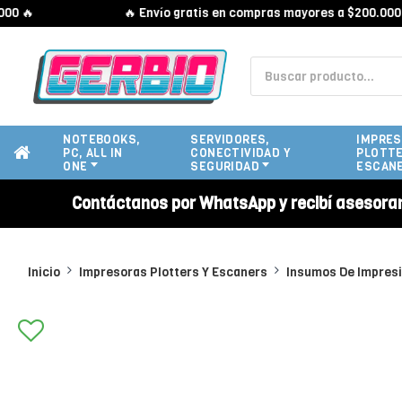
🔥
🔥 Envío gratis en compras mayores a $200.000 🔥
NOTEBOOKS,
SERVIDORES,
IMPRES
PC, ALL IN
CONECTIVIDAD Y
PLOTTE
ONE
SEGURIDAD
ESCAN
Contáctanos por WhatsApp y recibí asesora
Inicio
Impresoras Plotters Y Escaners
Insumos De Impres