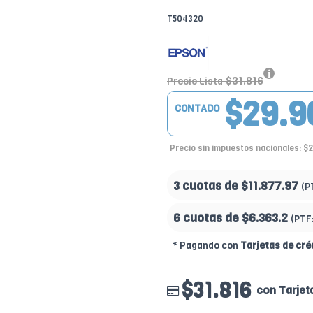
T504320
$31.816
Precio Lista
$29.9
CONTADO
Precio sin impuestos nacionales: $
3 cuotas de
$11.877.97
(P
6 cuotas de
$6.363.2
(PTF
* Pagando con
Tarjetas de cré
$31.816
con Tarjet