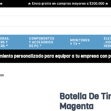
🔥 Envío gratis en compras mayores a $200.000 🔥
ORAS,
COMPONENTES
ELE
MONITORES
RS Y
Y ACCESORIOS
, HO
Y TV
ERS
DE PC
HER
miento personalizado para equipar a tu empresa con p
ion
Botella De T
Magenta