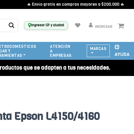
🔥 Envío gratis en compras mayores a $200.000 🔥
Ingresar CP y ciudad
INGRESAR
CTRODOMESTICOS
ATENCIÓN
MARCAS
GAR Y
A
AYUDA
RAMIENTAS
EMPRESAS
roductos que se adapten a tus necesidades.
inta Epson L4150/4160