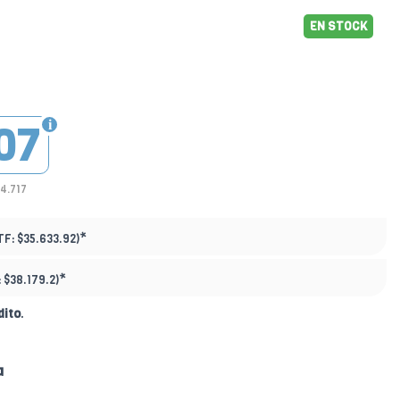
EN STOCK
07
24.717
*
TF:
$35.633.92)
*
:
$38.179.2)
dito
.
a