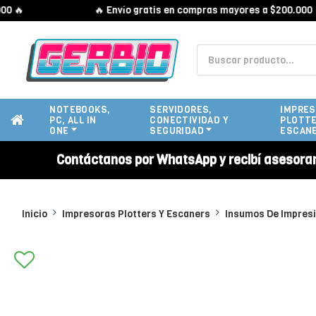
🔥
🔥 Envío gratis en compras mayores a $200.000 🔥
NOTEBOOKS,
SERVIDORES,
IMPRES
PC, ALL IN
CONECTIVIDAD Y
PLOTTE
ONE
SEGURIDAD
ESCAN
Contáctanos por WhatsApp y recibí asesora
Inicio
Impresoras Plotters Y Escaners
Insumos De Impres