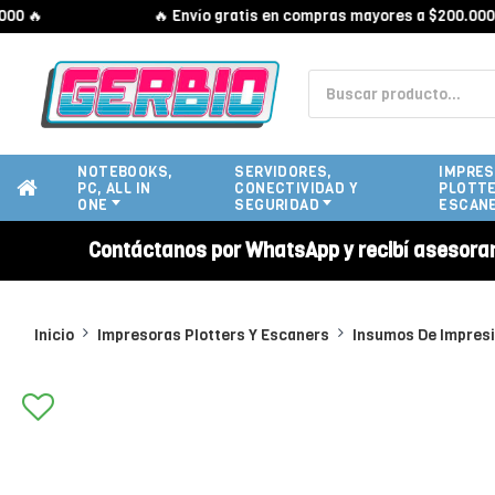

🔥 Envío gratis en compras mayores a $200.000 🔥
NOTEBOOKS,
SERVIDORES,
IMPRES
PC, ALL IN
CONECTIVIDAD Y
PLOTTE
ONE
SEGURIDAD
ESCAN
Contáctanos por WhatsApp y recibí asesora
Inicio
Impresoras Plotters Y Escaners
Insumos De Impres