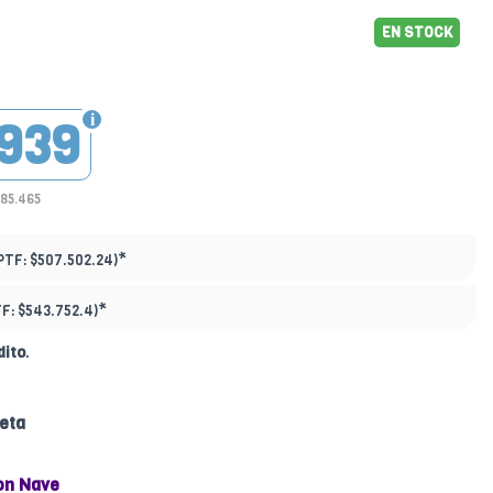
EN STOCK
939
385.465
*
PTF:
$507.502.24)
*
TF:
$543.752.4)
dito
.
eta
on Nave