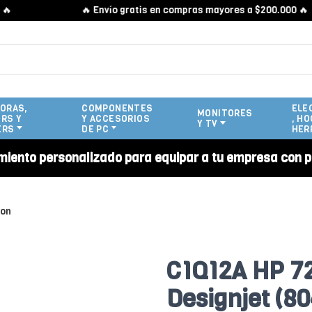
🔥 Envío gratis en compras mayores a $200.000 🔥
ORAS,
COMPONENTES
ELE
MONITORES
RS Y
Y ACCESORIOS
, HO
Y TV
ERS
DE PC
HER
miento personalizado para equipar a tu empresa con p
ion
C1Q12A HP 72
Designjet (80