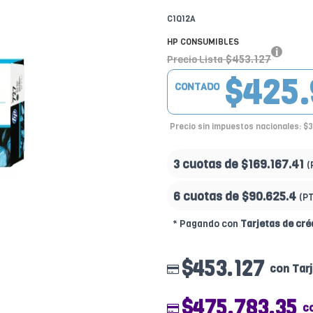
C1Q12A
HP CONSUMIBLES
$453.127
Precio Lista
$425.
CONTADO
Precio sin impuestos nacionales: $
3 cuotas de
$169.167.41
(
6 cuotas de
$90.625.4
(P
* Pagando con
Tarjetas de cré
$453.127
con Tarj
$475.783.35
c