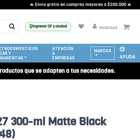
🔥 Envío gratis en compras mayores a $200.000 🔥
Ingresar CP y ciudad
INGRESAR
CTRODOMESTICOS
ATENCIÓN
MARCAS
GAR Y
A
AYUDA
RAMIENTAS
EMPRESAS
roductos que se adapten a tus necesidades.
7 300-ml Matte Black
48)