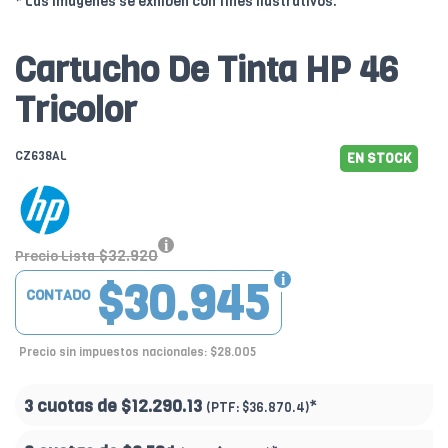
* Las imágenes se exhiben con fines ilustrativos.
Cartucho De Tinta HP 46
Tricolor
CZ638AL
EN STOCK
$32.920
Precio Lista
$30.945
CONTADO
Precio sin impuestos nacionales: $28.005
3 cuotas de
$12.290.13
*
(PTF:
$36.870.4)