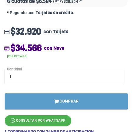
6 cuotas de
$6.584
*
(PTF:
$39.504)
* Pagando con
Tarjetas de crédito
.
$32.920
con Tarjeta
$34.566
con Nave
¡VER DETALLE!
Cantidad
COMPRAR
CONSULTAR POR WHATSAPP
* COORDINANDO CON 24HRS DE ANTICIPACION