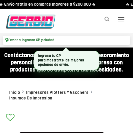
 Envío gratis en compras mayores a $200.000 🔥
🔥 E
Enviar a
Ingresar CP y ciudad
Contáctanos por WhatsApp y recibí asesoramiento
Ingresa tu CP
personalizado para equipar a tu empresa con
para mostrarte las mejores
opciones de envío.
productos que se adapten a tus necesidades.
Inicio
Impresoras Plotters Y Escaners
Insumos De Impresion