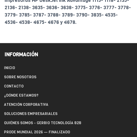
impresoras HP DeskJet Ink Advantage 1115- 1118- 2135-
2136- 2138- 3635- 3636- 3638- 3775- 3776- 3777- 3778-
3779- 3785- 3787- 3788- 3789- 3790- 3835- 4535-
4536- 4538- 4675- 4676 y 4678.
INFORMACIÓN
INICIO
SOBRE NOSOTROS
CONTACTO
¿DÓNDE ESTAMOS?
ATENCIÓN CORPORATIVA
SOLUCIONES EMPRESARIALES
QUIÉNES SOMOS - GERBIO TECNOLOGÍA B2B
PRODE MUNDIAL 2026 — FINALIZADO