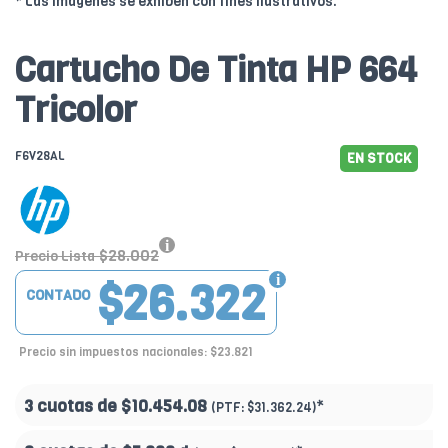
* Las imágenes se exhiben con fines ilustrativos.
Cartucho De Tinta HP 664
Tricolor
F6V28AL
EN STOCK
$28.002
Precio Lista
$26.322
CONTADO
Precio sin impuestos nacionales: $23.821
3 cuotas de
$10.454.08
*
(PTF:
$31.362.24)