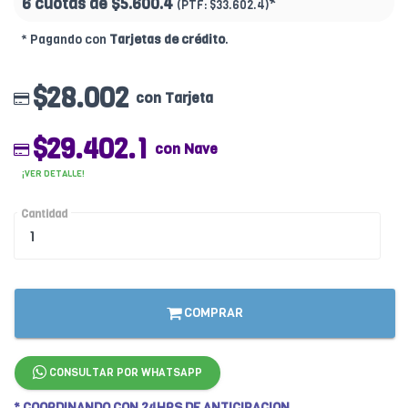
6 cuotas de
$5.600.4
*
(PTF:
$33.602.4)
* Pagando con
Tarjetas de crédito
.
$28.002
con Tarjeta
$29.402.1
con Nave
¡VER DETALLE!
Cantidad
COMPRAR
CONSULTAR POR WHATSAPP
* COORDINANDO CON 24HRS DE ANTICIPACION