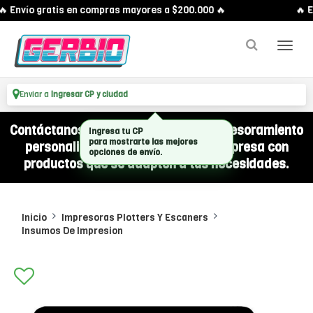
 Envío gratis en compras mayores a $200.000 🔥
🔥 E
Enviar a
Ingresar CP y ciudad
Contáctanos por WhatsApp y recibí asesoramiento
Ingresa tu CP
para mostrarte las mejores
personalizado para equipar a tu empresa con
opciones de envío.
productos que se adapten a tus necesidades.
Inicio
Impresoras Plotters Y Escaners
Insumos De Impresion