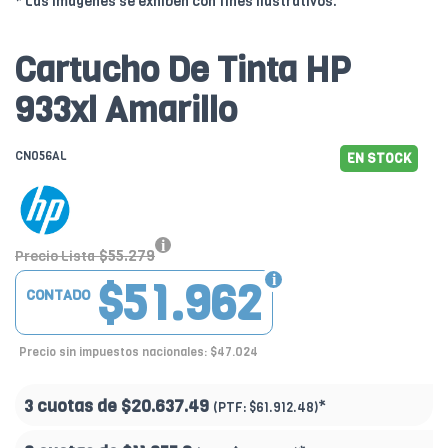
* Las imágenes se exhiben con fines ilustrativos.
Cartucho De Tinta HP
933xl Amarillo
CN056AL
EN STOCK
$55.279
Precio Lista
$51.962
CONTADO
Precio sin impuestos nacionales: $47.024
3 cuotas de
$20.637.49
*
(PTF:
$61.912.48)