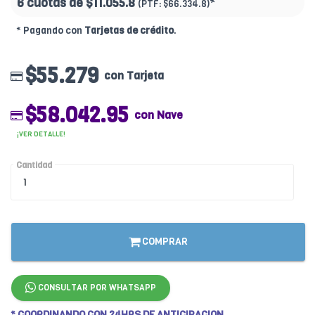
6 cuotas de
$11.055.8
*
(PTF:
$66.334.8)
* Pagando con
Tarjetas de crédito
.
$55.279
con Tarjeta
$58.042.95
con Nave
¡VER DETALLE!
Cantidad
COMPRAR
CONSULTAR POR WHATSAPP
* COORDINANDO CON 24HRS DE ANTICIPACION