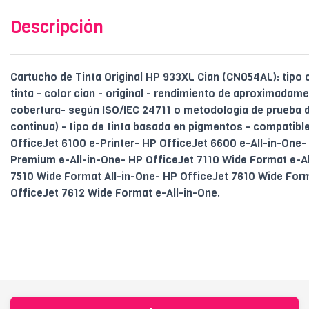
Descripción
Cartucho de Tinta Original HP 933XL Cian (CN054AL): tipo
tinta - color cian - original - rendimiento de aproximadam
cobertura- según ISO/IEC 24711 o metodología de prueba 
continua) - tipo de tinta basada en pigmentos - compatib
OfficeJet 6100 e-Printer- HP OfficeJet 6600 e-All-in-One
Premium e-All-in-One- HP OfficeJet 7110 Wide Format e-Al
7510 Wide Format All-in-One- HP OfficeJet 7610 Wide Form
OfficeJet 7612 Wide Format e-All-in-One.