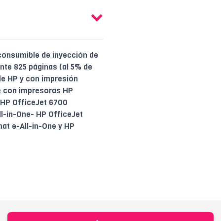
 consumible de inyección de
ente 825 páginas (al 5% de
de HP y con impresión
le con impresoras HP
- HP OfficeJet 6700
l-in-One- HP OfficeJet
at e-All-in-One y HP