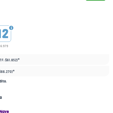
12
46.979
*
TF:
$61.852)
*
$66.270)
dito
.
a
 Nave