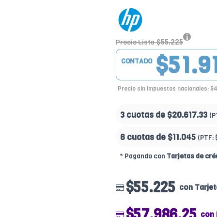
$55.225
Precio Lista
$51.9
CONTADO
Precio sin impuestos nacionales: $
3 cuotas de
$20.617.33
(P
6 cuotas de
$11.045
(PTF:
* Pagando con
Tarjetas de cré
$55.225
con Tarjet
$57.986.25
con