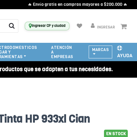
🔥 Envío gratis en compras mayores a $200.000 🔥
Ingresar CP y ciudad
INGRESAR
CTRODOMESTICOS
ATENCIÓN
MARCAS
GAR Y
A
AYUDA
RAMIENTAS
EMPRESAS
roductos que se adapten a tus necesidades.
Tinta HP 933xl Cian
EN STOCK