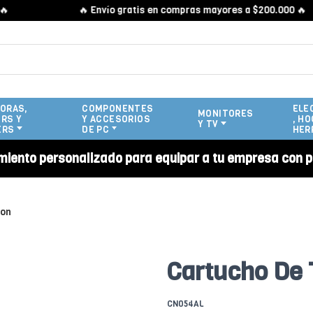
🔥 Envío gratis en compras mayores a $200.000 🔥
ORAS,
COMPONENTES
ELE
MONITORES
RS Y
Y ACCESORIOS
, HO
Y TV
ERS
DE PC
HER
miento personalizado para equipar a tu empresa con p
ion
Cartucho De 
CN054AL