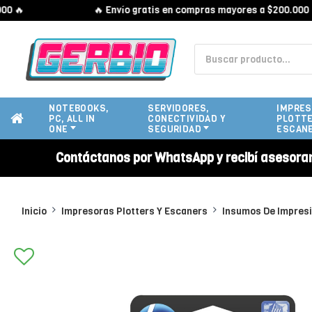

🔥 Envío gratis en compras mayores a $200.000 🔥
NOTEBOOKS,
SERVIDORES,
IMPRES
PC, ALL IN
CONECTIVIDAD Y
PLOTTE
ONE
SEGURIDAD
ESCAN
Contáctanos por WhatsApp y recibí asesora
Inicio
Impresoras Plotters Y Escaners
Insumos De Impres