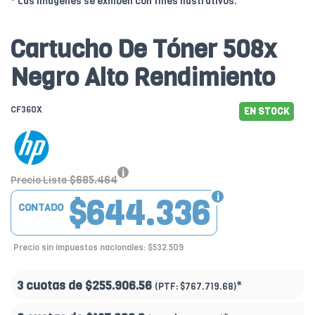
* Las imágenes se exhiben con fines ilustrativos.
Cartucho De Tóner 508x
Negro Alto Rendimiento
CF360X
EN STOCK
$685.464
Precio Lista
$644.336
CONTADO
Precio sin impuestos nacionales: $532.509
3 cuotas de
$255.906.56
*
(PTF:
$767.719.68)