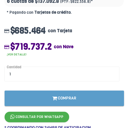
6 cuotas de
$137.092.8
*
(PTF:
$822.556.8)
* Pagando con
Tarjetas de crédito
.
$685.464
con Tarjeta
$719.737.2
con Nave
¡VER DETALLE!
Cantidad
COMPRAR
CONSULTAR POR WHATSAPP
* COORDINANDO CON 24HRS DE ANTICIPACION