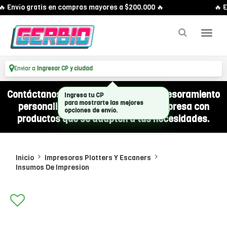
 Envío gratis en compras mayores a $200.000 🔥
🔥 E
Enviar a
Ingresar CP y ciudad
Contáctanos por WhatsApp y recibí asesoramiento
Ingresa tu CP
para mostrarte las mejores
personalizado para equipar a tu empresa con
opciones de envío.
productos que se adapten a tus necesidades.
Inicio
Impresoras Plotters Y Escaners
Insumos De Impresion