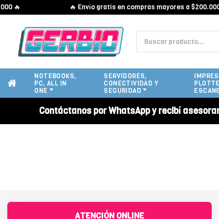
0 🔥
🔥 Envío gratis en compras mayores a $200.000 
NOTEBOOKS,
SERVIDORES,
IMPRES
PC, ALL IN
CONECTIVIDAD Y
PLOTTE
ONE
SEGURIDAD
ESCAN
Contáctanos por WhatsApp y recibí asesora
ATENCIÓN ONLINE