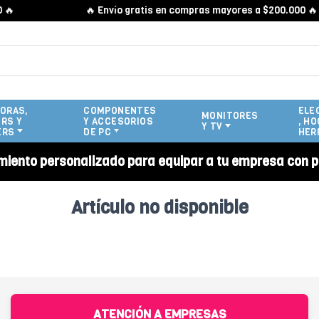

🔥 Envío gratis en compras mayores a $200.000 🔥
ORAS,
COMPONENTES
ELE
MONITORES
RS Y
Y ACCESORIOS
, HO
Y TV
ERS
DE PC
HER
miento personalizado para equipar a tu empresa con p
Artículo no disponible
ATENCIÓN A EMPRESAS