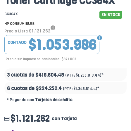
Toner Cartridge CC364X
CC364X
EN STOCK
HP CONSUMIBLES
$1.121.262
Precio Lista
$1.053.986
CONTADO
Precio sin impuestos nacionales: $871.063
3 cuotas de
$418.604.48
*
(PTF:
$1.255.813.44)
6 cuotas de
$224.252.4
*
(PTF:
$1.345.514.4)
* Pagando con
Tarjetas de crédito
.
$1.121.262
con Tarjeta