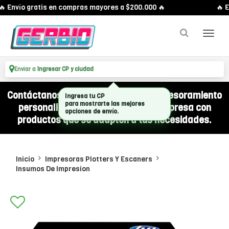
 Envío gratis en compras mayores a $200.000 🔥
🔥 E
Enviar a
Ingresar CP y ciudad
Contáctanos por WhatsApp y recibí asesoramiento
Ingresa tu CP
para mostrarte las mejores
personalizado para equipar a tu empresa con
opciones de envío.
productos que se adapten a tus necesidades.
Inicio
Impresoras Plotters Y Escaners
Insumos De Impresion