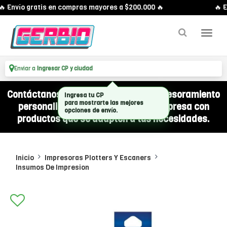
 Envío gratis en compras mayores a $200.000 🔥
🔥 E
Enviar a
Ingresar CP y ciudad
Contáctanos por WhatsApp y recibí asesoramiento
Ingresa tu CP
para mostrarte las mejores
personalizado para equipar a tu empresa con
opciones de envío.
productos que se adapten a tus necesidades.
Inicio
Impresoras Plotters Y Escaners
Insumos De Impresion