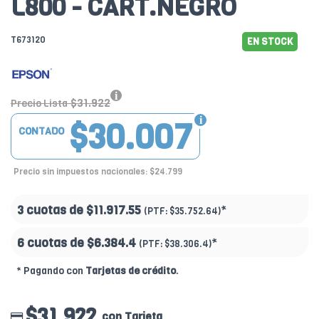
L800 - CART.NEGRO
T673120
EN STOCK
$31.922
Precio Lista
$30.007
CONTADO
Precio sin impuestos nacionales: $24.799
3 cuotas de
$11.917.55
*
(PTF:
$35.752.64)
6 cuotas de
$6.384.4
*
(PTF:
$38.306.4)
* Pagando con
Tarjetas de crédito
.
$31.922
con Tarjeta