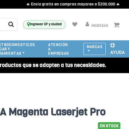
🔥 Envío gratis en compras mayores a $200.000 🔥
Ingresar CP y ciudad
INGRESAR
CTRODOMESTICOS
ATENCIÓN
MARCAS
GAR Y
A
AYUDA
RAMIENTAS
EMPRESAS
roductos que se adapten a tus necesidades.
A Magenta Laserjet Pro
EN STOCK