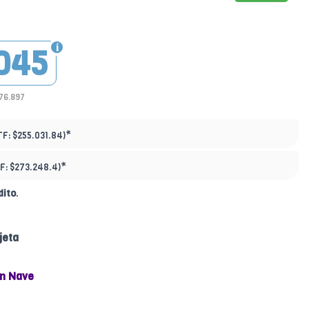
045
176.897
*
TF:
$255.031.84)
*
F:
$273.248.4)
dito
.
jeta
n Nave