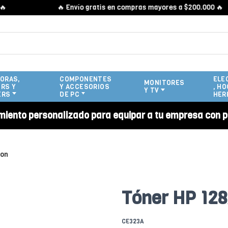
🔥 Envío gratis en compras mayores a $200.000 🔥
ORAS,
COMPONENTES
ELE
MONITORES
RS Y
Y ACCESORIOS
, HO
Y TV
ERS
DE PC
HER
miento personalizado para equipar a tu empresa con p
ion
Tóner HP 128
CE323A