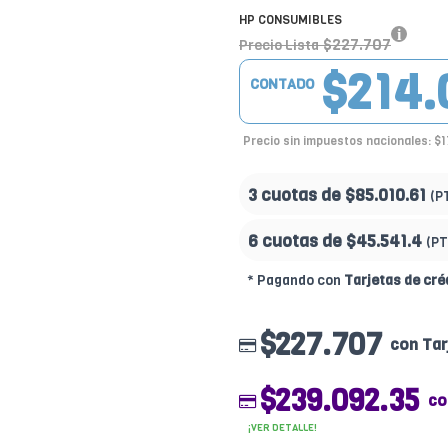
HP CONSUMIBLES
$227.707
Precio Lista
$214.
CONTADO
Precio sin impuestos nacionales: $
3 cuotas de
$85.010.61
(P
6 cuotas de
$45.541.4
(PT
* Pagando con
Tarjetas de cré
$227.707
con Tar
$239.092.35
co
¡VER DETALLE!