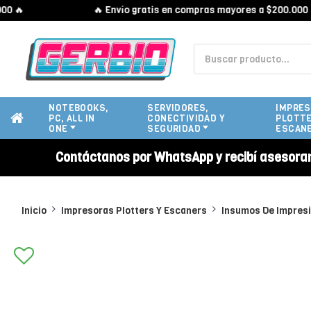

🔥 Envío gratis en compras mayores a $200.000 🔥
NOTEBOOKS,
SERVIDORES,
IMPRES
PC, ALL IN
CONECTIVIDAD Y
PLOTTE
ONE
SEGURIDAD
ESCAN
Contáctanos por WhatsApp y recibí asesora
Inicio
Impresoras Plotters Y Escaners
Insumos De Impres