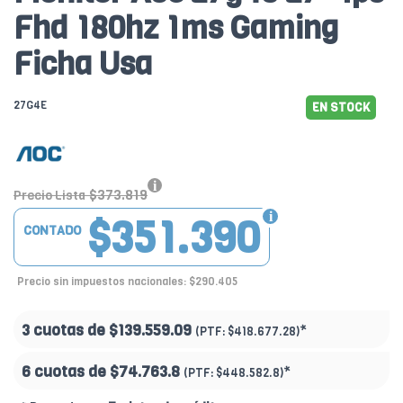
Fhd 180hz 1ms Gaming
Ficha Usa
27G4E
EN STOCK
$373.819
Precio Lista
$351.390
CONTADO
Precio sin impuestos nacionales: $290.405
3 cuotas de
$139.559.09
*
(PTF:
$418.677.28)
6 cuotas de
$74.763.8
*
(PTF:
$448.582.8)