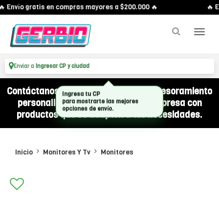
 Envío gratis en compras mayores a $200.000 🔥
🔥 En
Enviar a
Ingresar CP y ciudad
Contáctanos por WhatsApp y recibí asesoramiento
personalizado para equipar a tu empresa con
productos que se adapten a tus necesidades.
Inicio
Monitores Y Tv
Monitores