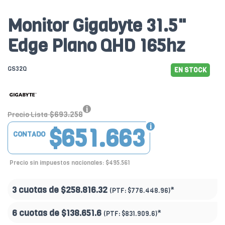
Monitor Gigabyte 31.5"
Edge Plano QHD 165hz
GS32Q
EN STOCK
$693.258
Precio Lista
$651.663
CONTADO
Precio sin impuestos nacionales: $495.561
3 cuotas de
$258.816.32
*
(PTF:
$776.448.96)
6 cuotas de
$138.651.6
*
(PTF:
$831.909.6)