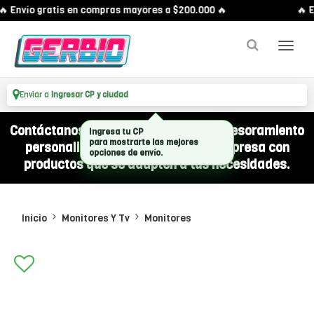
 Envío gratis en compras mayores a $200.000 🔥
🔥 E
Enviar a
Ingresar CP y ciudad
Contáctanos por WhatsApp y recibí asesoramiento
Ingresa tu CP
para mostrarte las mejores
personalizado para equipar a tu empresa con
opciones de envío.
productos que se adapten a tus necesidades.
Inicio
Monitores Y Tv
Monitores