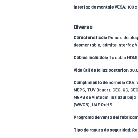
Interfaz de montaje VESA:
100 x
Diverso
Características:
Ranura de bloq
desmontable, admite interfaz 
Cables incluidos:
1 x cable HDMI 
Vida útil de la luz posterior:
30,0
Cumplimiento de normas:
CSA, V
MEPS, TUV Bauart, CEC, KC, CECP
MEPS de Vietnam, luz azul baja
(WWCB), UAE RoHS
Programa de venta del fabrican
Tipo de ranura de seguridad:
Ran