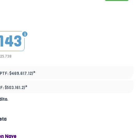
143
325.738
*
(PTF:
$469.617.12)
*
TF:
$503.161.2)
dito
.
eta
on Nave