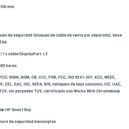
 100 mm
ueo de seguridad (bloqueo de cable de venta por separado), base
VESA
¦ 1 x cable DisplayPort 1.2
00 horas
CCI, BSMI, NOM, CB, CCC, PSB, FCC, ISO 9241-307, KCC, WEEE,
, CEL, EAC, ISC, SEPA, BIS, halógeno de bajo consumo, ICE, UAE,
 TUV, sin parpadeo TUV, certificado con Works With Chromebook
te:
HP Smart Buy
ura de seguridad Kensington