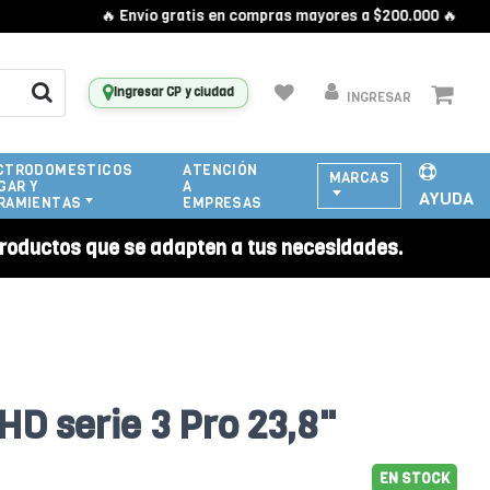
🔥 Envío gratis en compras mayores a $200.000 🔥
Ingresar CP y ciudad
INGRESAR
CTRODOMESTICOS
ATENCIÓN
MARCAS
GAR Y
A
AYUDA
RAMIENTAS
EMPRESAS
roductos que se adapten a tus necesidades.
HD serie 3 Pro 23,8"
EN STOCK