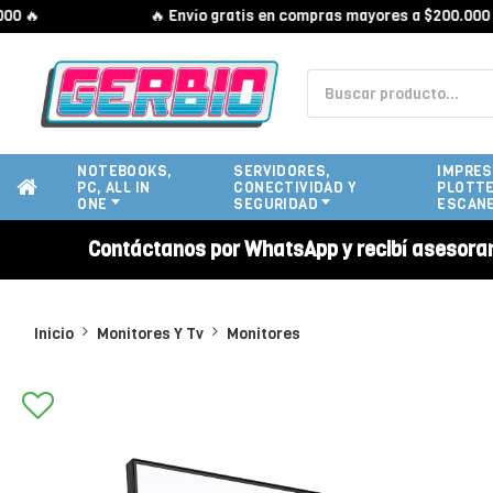
🔥 Envío gratis en compras mayores a $200.000 🔥
NOTEBOOKS,
SERVIDORES,
IMPRES
PC, ALL IN
CONECTIVIDAD Y
PLOTTE
ONE
SEGURIDAD
ESCAN
Contáctanos por WhatsApp y recibí asesora
Inicio
Monitores Y Tv
Monitores