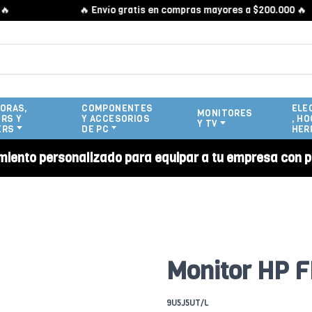
🔥 Envío gratis en compras mayores a $200.000 🔥
ORAS,
COMPONENTES
ELE
MONITORES
RS Y
Y ACCESORIOS
, HO
Y TV
ERS
DE PC
HER
miento personalizado para equipar a tu empresa con p
Monitor HP F
9U5J5UT/L