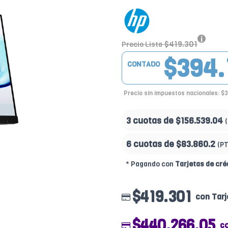
$419.301
Precio Lista
$394.
CONTADO
Precio sin impuestos nacionales: $
3 cuotas de
$156.539.04
6 cuotas de
$83.860.2
(P
* Pagando con
Tarjetas de cré
$419.301
con Tarj
$440.266.05
c