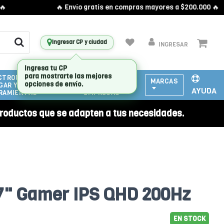
🔥 Envío gratis en compras mayores a $200.000 🔥
Ingresar CP y ciudad
INGRESAR
CTRODOMESTICOS
ATENCIÓN
MARCAS
GAR Y
A
AYUDA
RAMIENTAS
EMPRESAS
roductos que se adapten a tus necesidades.
7" Gamer IPS QHD 200Hz
EN STOCK