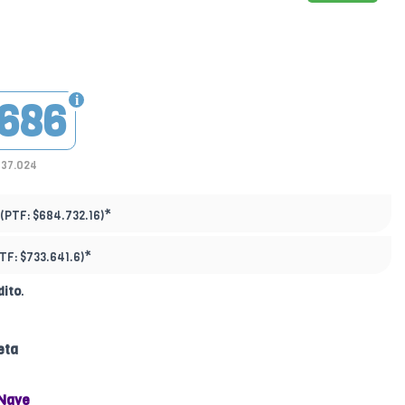
686
437.024
*
(PTF:
$684.732.16)
*
PTF:
$733.641.6)
dito
.
eta
Nave