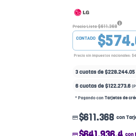
$611.368
Precio Lista
$574.
CONTADO
Precio sin impuestos nacionales: $
3 cuotas de
$228.244.05
6 cuotas de
$122.273.6
(
* Pagando con
Tarjetas de cré
$611.368
con Tarj
$641.936.4
con 