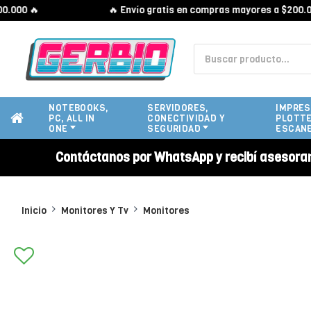
0 🔥
🔥 Envío gratis en compras mayores a $200.000 🔥
NOTEBOOKS,
SERVIDORES,
IMPRES
PC, ALL IN
CONECTIVIDAD Y
PLOTTE
ONE
SEGURIDAD
ESCAN
Contáctanos por WhatsApp y recibí asesora
Inicio
Monitores Y Tv
Monitores