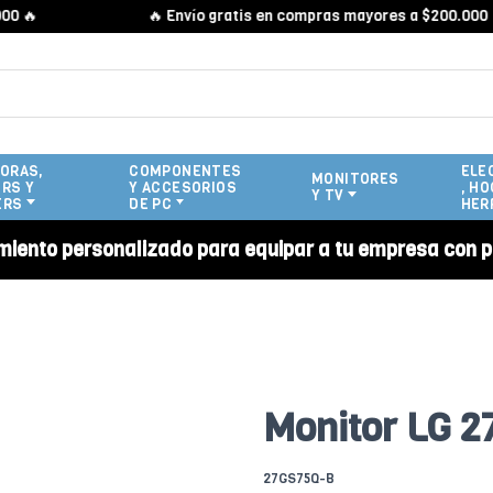
🔥 Envío gratis en compras mayores a $200.000 🔥
ORAS,
COMPONENTES
ELE
MONITORES
RS Y
Y ACCESORIOS
, HO
Y TV
ERS
DE PC
HER
miento personalizado para equipar a tu empresa con p
Monitor LG 2
27GS75Q-B