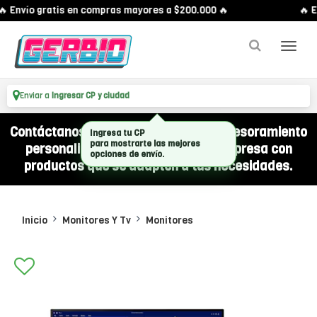
 Envío gratis en compras mayores a $200.000 🔥
🔥 En
Enviar a
Ingresar CP y ciudad
Contáctanos por WhatsApp y recibí asesoramiento
personalizado para equipar a tu empresa con
productos que se adapten a tus necesidades.
Inicio
Monitores Y Tv
Monitores