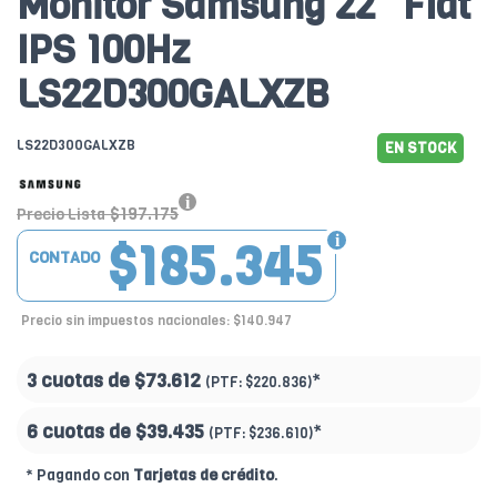
Monitor Samsung 22" Flat
IPS 100Hz
LS22D300GALXZB
LS22D300GALXZB
EN STOCK
$197.175
Precio Lista
$185.345
CONTADO
Precio sin impuestos nacionales: $140.947
3 cuotas de
$73.612
*
(PTF:
$220.836)
6 cuotas de
$39.435
*
(PTF:
$236.610)
* Pagando con
Tarjetas de crédito
.