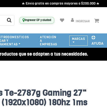
🔥 Envío gratis en compras mayores a $200.000 🔥
Ingresar CP y ciudad
INGRESAR
CTRODOMESTICOS
ATENCIÓN
MARCAS
GAR Y
A
AYUDA
RAMIENTAS
EMPRESAS
roductos que se adapten a tus necesidades.
s Te-2787g Gaming 27"
 (1920x1080) 180hz 1ms