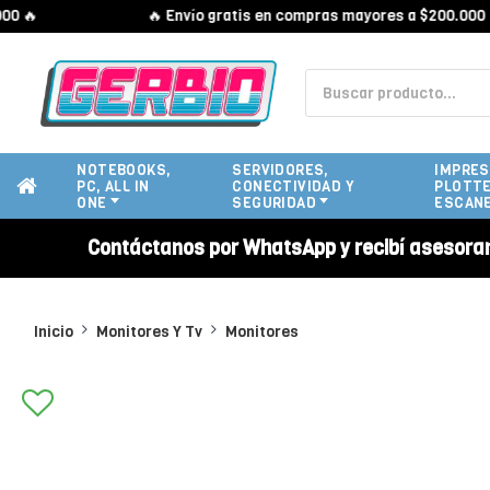
🔥 Envío gratis en compras mayores a $200.000 🔥
NOTEBOOKS,
SERVIDORES,
IMPRES
PC, ALL IN
CONECTIVIDAD Y
PLOTTE
ONE
SEGURIDAD
ESCAN
Contáctanos por WhatsApp y recibí asesora
Inicio
Monitores Y Tv
Monitores