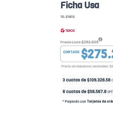
Ficha Usa
TE-2787G
$292.839
Precio Lista
$275.
CONTADO
Precio sin impuestos nacionales: $
3 cuotas de
$109.326.56
6 cuotas de
$58.567.8
(PT
* Pagando con
Tarjetas de cré