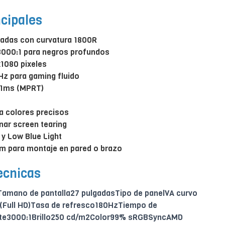
ncipales
lgadas con curvatura 1800R
3000:1 para negros profundos
x1080 pixeles
Hz para gaming fluido
 1ms (MPRT)
a colores precisos
nar screen tearing
 y Low Blue Light
 para montaje en pared o brazo
ecnicas
mano de pantalla27 pulgadasTipo de panelVA curvo
(Full HD)Tasa de refresco180HzTiempo de
te3000:1Brillo250 cd/m2Color99% sRGBSyncAMD