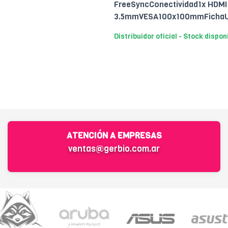
FreeSyncConectividad1x HDMI 2.
3.5mmVESA100x100mmFichaUSA
Distribuidor oficial - Stock dispon
ATENCIÓN A EMPRESAS
ventas@gerbio.com.ar