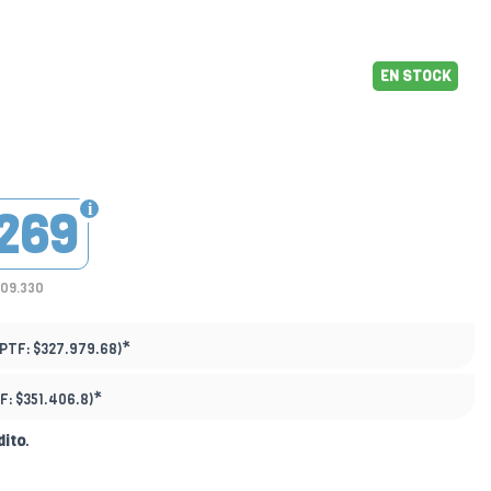
EN STOCK
269
209.330
*
(PTF:
$327.979.68)
*
F:
$351.406.8)
dito
.