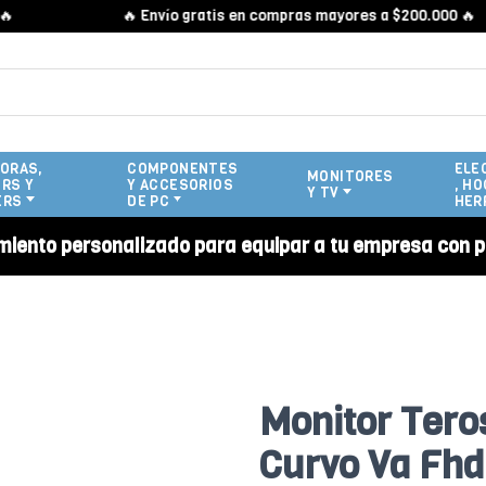
🔥 Envío gratis en compras mayores a $200.000 🔥
ORAS,
COMPONENTES
ELE
MONITORES
RS Y
Y ACCESORIOS
, HO
Y TV
ERS
DE PC
HER
miento personalizado para equipar a tu empresa con p
Monitor Tero
Curvo Va Fhd