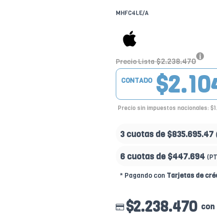
MHFC4LE/A
$2.238.470
Precio Lista
$2.10
CONTADO
Precio sin impuestos nacionales: $1
3 cuotas de
$835.695.47
6 cuotas de
$447.694
(P
* Pagando con
Tarjetas de cré
$2.238.470
con 