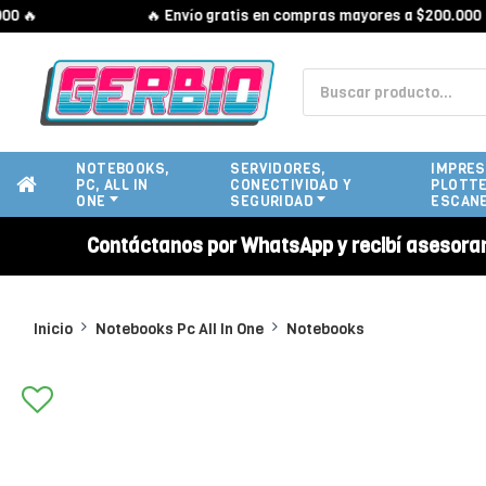
🔥 Envío gratis en compras mayores a $200.000 🔥
NOTEBOOKS,
SERVIDORES,
IMPRES
PC, ALL IN
CONECTIVIDAD Y
PLOTTE
ONE
SEGURIDAD
ESCAN
Contáctanos por WhatsApp y recibí asesora
Inicio
Notebooks Pc All In One
Notebooks