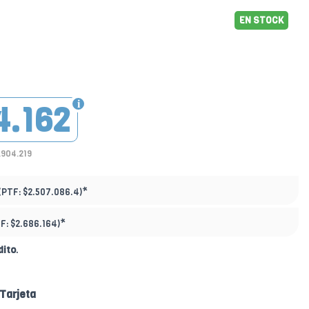
EN STOCK
4.162
.904.219
*
(PTF:
$2.507.086.4)
*
TF:
$2.686.164)
dito
.
Tarjeta