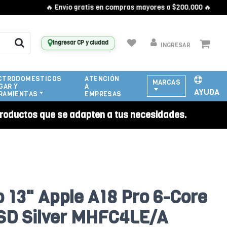
🔥 Envío gratis en compras mayores a $200.000 🔥
Ingresar CP y ciudad
INGRESAR
CTRODOMESTICOS
ATENCIÓN
MARCAS
GAR Y
A
AYUDA
RAMIENTAS
EMPRESAS
roductos que se adapten a tus necesidades.
13" Apple A18 Pro 6-Core
SD Silver MHFC4LE/A