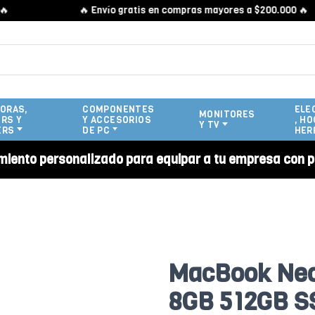
🔥 Envío gratis en compras mayores a $200.000 🔥
ORAS,
COMPONENTES
ELE
MONITORES
RS Y
Y ACCESORIOS
, HO
Y TV
ERS
DE PC
HER
miento personalizado para equipar a tu empresa con p
MacBook Neo 
8GB 512GB S