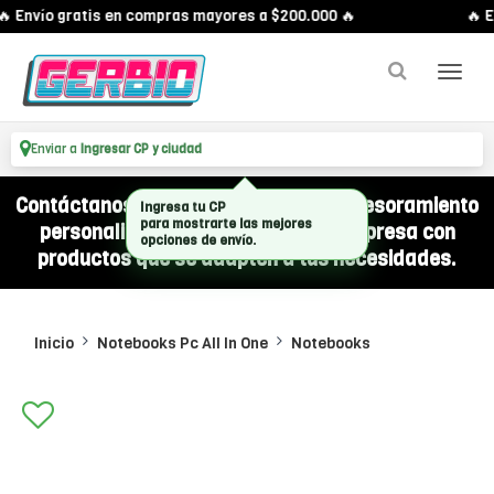
 Envío gratis en compras mayores a $200.000 🔥
🔥 En
Enviar a
Ingresar CP y ciudad
Contáctanos por WhatsApp y recibí asesoramiento
personalizado para equipar a tu empresa con
productos que se adapten a tus necesidades.
Inicio
Notebooks Pc All In One
Notebooks