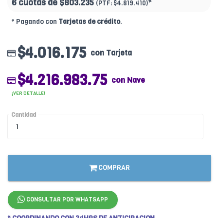
6 cuotas de
$803.235
*
(PTF:
$4.819.410)
* Pagando con
Tarjetas de crédito
.
$4.016.175
con Tarjeta
$4.216.983.75
con Nave
¡VER DETALLE!
Cantidad
COMPRAR
CONSULTAR POR WHATSAPP