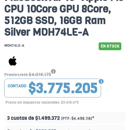
CPU 10Core GPU 8Core,
512GB SSD, 16GB Ram
Silver MDH74LE-A
MDH74LE-A
EN STOCK
$4.016.175
Precio Lista
$3.775.205
CONTADO
Precio sin impuestos nacionales: $3.416.475
3 cuotas de
$1.499.372
*
(PTF:
$4.498.116)