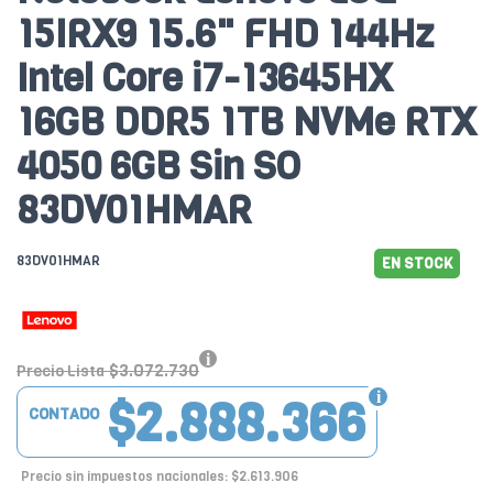
15IRX9 15.6" FHD 144Hz
Intel Core i7-13645HX
16GB DDR5 1TB NVMe RTX
4050 6GB Sin SO
83DV01HMAR
83DV01HMAR
EN STOCK
$3.072.730
Precio Lista
$2.888.366
CONTADO
Precio sin impuestos nacionales: $2.613.906