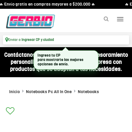
 Envío gratis en compras mayores a $200.000 🔥
🔥 En
Enviar a
Ingresar CP y ciudad
Contáctanos por WhatsApp y recibí asesoramiento
personalizado para equipar a tu empresa con
productos que se adapten a tus necesidades.
Inicio
Notebooks Pc All In One
Notebooks