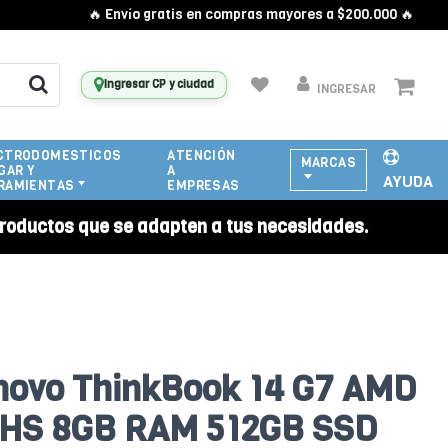
🔥 Envío gratis en compras mayores a $200.000 🔥
Ingresar CP y ciudad
INGRESAR
CTRODOMESTICOS
ATENCIÓN
MARCAS
GAR Y
A
AYUDA
RAMIENTAS
EMPRESAS
roductos que se adapten a tus necesidades.
novo ThinkBook 14 G7 AMD
5HS 8GB RAM 512GB SSD