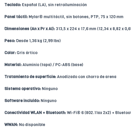
Teclado:
Español (LA), sin retroiluminación
Panel táctil:
Mylar® multitáctil, sin botones, PTP, 75 x 120 mm
Dimensiones (An x Pr x Al):
313,5 x 224 x 17,6 mm (12,34 x 8,82 x 0,
Peso:
Desde 1,36 kg (2,99 lbs)
Color:
Gris ártico
Material:
Aluminio (tapa) / PC-ABS (base)
Tratamiento de superficie:
Anodizado con chorro de arena
Sistema operativo:
Ninguno
Software incluido:
Ninguno
Conectividad WLAN + Bluetooth:
Wi-Fi® 6 (802.11ax 2x2) + Bluetoo
WWAN:
No disponible