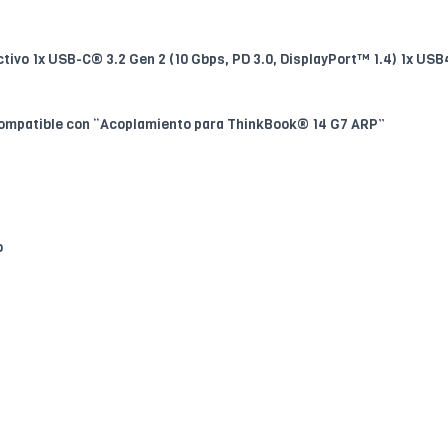
ctivo 1x USB-C® 3.2 Gen 2 (10 Gbps, PD 3.0, DisplayPort™ 1.4) 1x USB
mpatible con “Acoplamiento para ThinkBook® 14 G7 ARP”
o