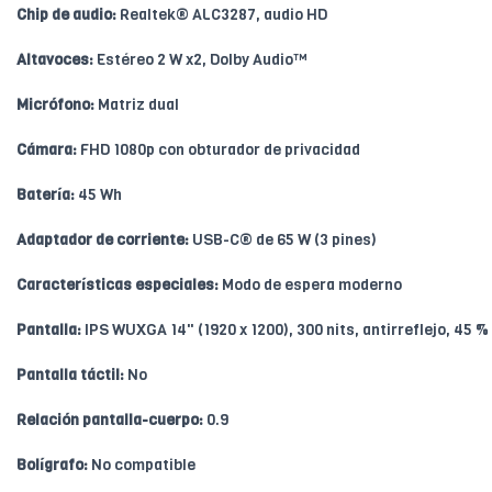
Chip de audio:
Realtek® ALC3287, audio HD
Altavoces:
Estéreo 2 W x2, Dolby Audio™
Micrófono:
Matriz dual
Cámara:
FHD 1080p con obturador de privacidad
Batería:
45 Wh
Adaptador de corriente:
USB-C® de 65 W (3 pines)
Características especiales:
Modo de espera moderno
Pantalla:
IPS WUXGA 14" (1920 x 1200), 300 nits, antirreflejo, 45 
Pantalla táctil:
No
Relación pantalla-cuerpo:
0.9
Bolígrafo:
No compatible