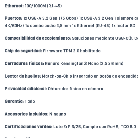
Ethernet:
100/1000M (RJ-45)
Puertos:
1x USB-A 3.2 Gen 1 (5 Gbps) 1x USB-A 3.2 Gen 1 siempre a
4K/60Hz) 1x combo audio 3,5 mm 1x Ethernet (RJ-45) 1x lector SD
Compatibilidad de acoplamiento:
Soluciones mediante USB-C®. Co
Chip de seguridad:
Firmware TPM 2.0 habilitado
Cerraduras físicas:
Ranura Kensington® Nano (2,5 x 6 mm)
Lector de huellas:
Match-on-Chip integrado en botón de encendid
Privacidad adicional:
Obturador físico en cámara
Garantía:
1 año
Accesorios incluidos:
Ninguno
Certificaciones verdes:
Lote ErP 6/26, Cumple con RoHS, TCO 9.0