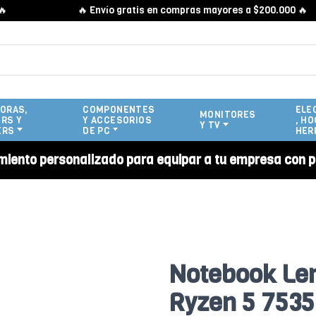
🔥 Envío gratis en compras mayores a $200.000 🔥
ORAS,
COMPONENTES
ELE
MONITORES
RS Y
Y ACCESORIOS
, HO
Y TV
ERS
DE PC
HER
miento personalizado para equipar a tu empresa con p
Notebook Le
Ryzen 5 753