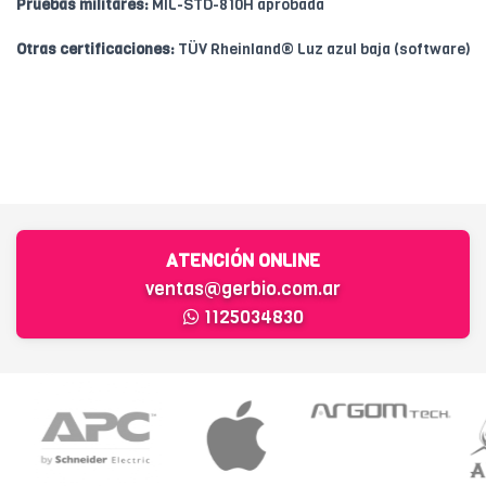
Pruebas militares:
MIL-STD-810H aprobada
Otras certificaciones:
TÜV Rheinland® Luz azul baja (software)
ATENCIÓN ONLINE
ventas@gerbio.com.ar
1125034830