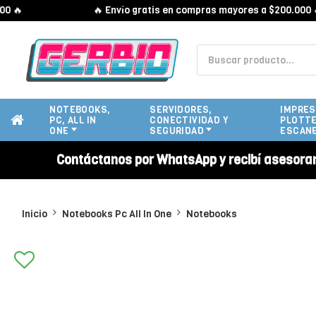
🔥 Envío gratis en compras mayores a $200.000 🔥
NOTEBOOKS,
SERVIDORES,
IMPRES
PC, ALL IN
CONECTIVIDAD Y
PLOTTE
ONE
SEGURIDAD
ESCAN
Contáctanos por WhatsApp y recibí asesora
Inicio
Notebooks Pc All In One
Notebooks