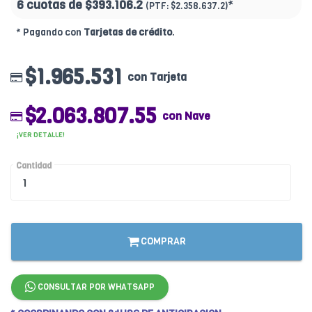
6 cuotas de
$393.106.2
*
(PTF:
$2.358.637.2)
* Pagando con
Tarjetas de crédito
.
$1.965.531
con Tarjeta
$2.063.807.55
con Nave
¡VER DETALLE!
Cantidad
COMPRAR
CONSULTAR POR WHATSAPP