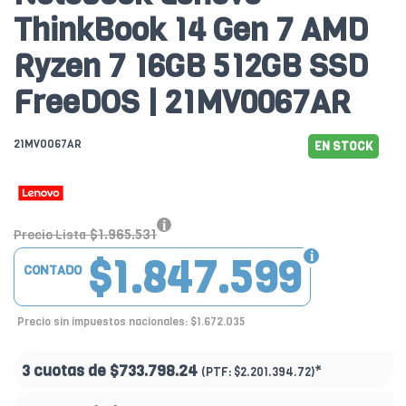
ThinkBook 14 Gen 7 AMD
Ryzen 7 16GB 512GB SSD
FreeDOS | 21MV0067AR
21MV0067AR
EN STOCK
$1.965.531
Precio Lista
$1.847.599
CONTADO
Precio sin impuestos nacionales: $1.672.035
3 cuotas de
$733.798.24
*
(PTF:
$2.201.394.72)