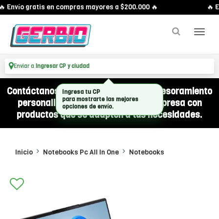
 Envío gratis en compras mayores a $200.000 🔥
🔥 E
Enviar a
Ingresar CP y ciudad
Contáctanos por WhatsApp y recibí asesoramiento
Ingresa tu CP
para mostrarte las mejores
personalizado para equipar a tu empresa con
opciones de envío.
productos que se adapten a tus necesidades.
Inicio
Notebooks Pc All In One
Notebooks