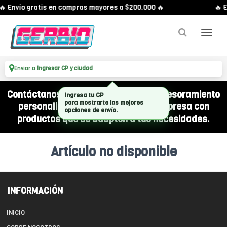
🔥 Envío gratis en compras mayores a $200.000 🔥
🔥 E
Enviar a
Ingresar CP y ciudad
Contáctanos por WhatsApp y recibí asesoramiento
Ingresa tu CP
para mostrarte las mejores
personalizado para equipar a tu empresa con
opciones de envío.
productos que se adapten a tus necesidades.
Artículo no disponible
INFORMACIÓN
INICIO