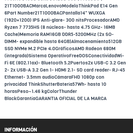
21T1000BACMarcaLenovoModeloThinkPad E14 Gen
6Part Number21T1000BACPantalla14" WUXGA
(1920×1200) IPS Anti-glare- 300 nitsProcesadorAMD
Ryzen 7 7735HS (8 núcleos- hasta 4.75 GHz- 16MB
Cache)Memoria RAM16GB DDR5-5200MHz (2x SO-
DIMM- expandible hasta 64GB)Almacenamiento512GB
SSD NVMe M.2 PCIe 4.0GráficosAMD Radeon 680M
(integrada)Sistema OperativoFreeDOSConectividadWi-
Fi 6E (802.11ax)- Bluetooth 5.2Puertos2x USB-C 3.2 Gen
2- 2x USB-A 3.2 Gen 1- HDMI 2.1- SD card reader- RJ-45
Ethernet- 3.5mm audioCámaraFHD 1080p con
privacidad ThinkShutterBatería57Wh- hasta 10
horasPeso~1.46 kgColorThunder
BlackGarantíaGARANTIA OFICIAL DE LA MARCA
INFORMACIÓN