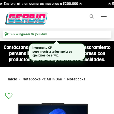
 Envío gratis en compras mayores a $200.000 🔥
🔥 E
Enviar a
Ingresar CP y ciudad
Contáctanos por WhatsApp y recibí asesoramiento
Ingresa tu CP
personalizado para equipar a tu empresa con
para mostrarte las mejores
opciones de envío.
productos que se adapten a tus necesidades.
Inicio
Notebooks Pc All In One
Notebooks