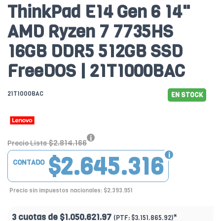
ThinkPad E14 Gen 6 14"
AMD Ryzen 7 7735HS
16GB DDR5 512GB SSD
FreeDOS | 21T1000BAC
21T1000BAC
EN STOCK
$2.814.166
Precio Lista
$2.645.316
CONTADO
Precio sin impuestos nacionales: $2.393.951
3 cuotas de
$1.050.621.97
*
(PTF:
$3.151.865.92)