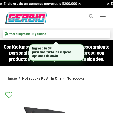
 Envío gratis en compras mayores a $200.000 🔥
🔥 En
Enviar a
Ingresar CP y ciudad
Contáctanos por WhatsApp y recibí asesoramiento
personalizado para equipar a tu empresa con
productos que se adapten a tus necesidades.
Inicio
Notebooks Pc All In One
Notebooks