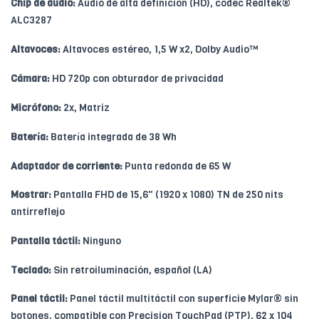
Chip de audio:
Audio de alta definición (HD), códec Realtek®
ALC3287
Altavoces:
Altavoces estéreo, 1,5 W x2, Dolby Audio™
Cámara:
HD 720p con obturador de privacidad
Micrófono:
2x, Matriz
Batería:
Batería integrada de 38 Wh
Adaptador de corriente:
Punta redonda de 65 W
Mostrar:
Pantalla FHD de 15,6" (1920 x 1080) TN de 250 nits
antirreflejo
Pantalla táctil:
Ninguno
Teclado:
Sin retroiluminación, español (LA)
Panel táctil:
Panel táctil multitáctil con superficie Mylar® sin
botones, compatible con Precision TouchPad (PTP), 62 x 104