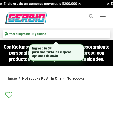
 Envío gratis en compras mayores a $200.000 🔥
🔥 En
Enviar a
Ingresar CP y ciudad
Contáctanos por WhatsApp y recibí asesoramiento
personalizado para equipar a tu empresa con
productos que se adapten a tus necesidades.
Inicio
Notebooks Pc All In One
Notebooks