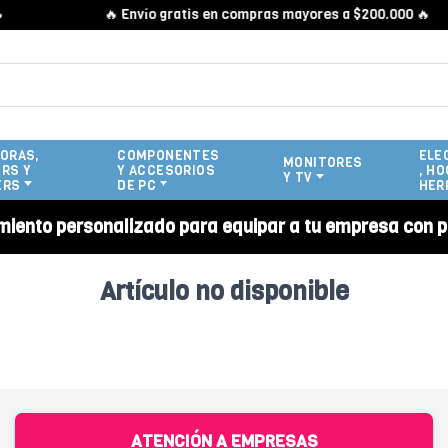
🔥 Envío gratis en compras mayores a $200.000 🔥
ORAS,
COMPONENTES
ELE
MONITORES
RS Y
Y ACCESORIOS
, HO
Y TV
ERS
DE PC
HER
miento personalizado para equipar a tu empresa con p
Artículo no disponible
ATENCIÓN A EMPRESAS