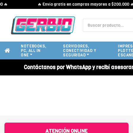
🔥
🔥 Envío gratis en compras mayores a $200.000 🔥
NOTEBOOKS,
SERVIDORES,
IMPRES
PC, ALL IN
CONECTIVIDAD Y
PLOTTE
ONE
SEGURIDAD
ESCAN
Contáctanos por WhatsApp y recibí asesora
ATENCIÓN ONLINE