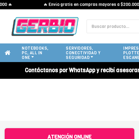
0 🔥
🔥 Envío gratis en compras mayores a $200.000 
NOTEBOOKS,
SERVIDORES,
IMPRES
PC, ALL IN
CONECTIVIDAD Y
PLOTTE
ONE
SEGURIDAD
ESCAN
Contáctanos por WhatsApp y recibí asesora
ATENCIÓN ONLINE