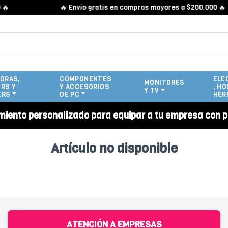

🔥 Envío gratis en compras mayores a $200.000 🔥
ORAS,
COMPONENTES
ELE
MONITORES
RS Y
Y ACCESORIOS
, HO
Y TV
ERS
DE PC
HER
miento personalizado para equipar a tu empresa con p
Artículo no disponible
ATENCIÓN A EMPRESAS