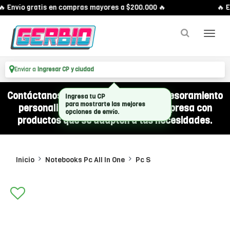
 Envío gratis en compras mayores a $200.000 🔥
🔥 E
Enviar a
Ingresar CP y ciudad
Contáctanos por WhatsApp y recibí asesoramiento
Ingresa tu CP
personalizado para equipar a tu empresa con
para mostrarte las mejores
opciones de envío.
productos que se adapten a tus necesidades.
Inicio
Notebooks Pc All In One
Pc S