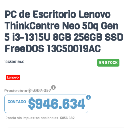
PC de Escritorio Lenovo
ThinkCentre Neo 50q Gen
5 i3-1315U 8GB 256GB SSD
FreeDOS 13C50019AC
13C50019AC
EN STOCK
$1.007.057
Precio Lista
$946.634
CONTADO
Precio sin impuestos nacionales: $856.682