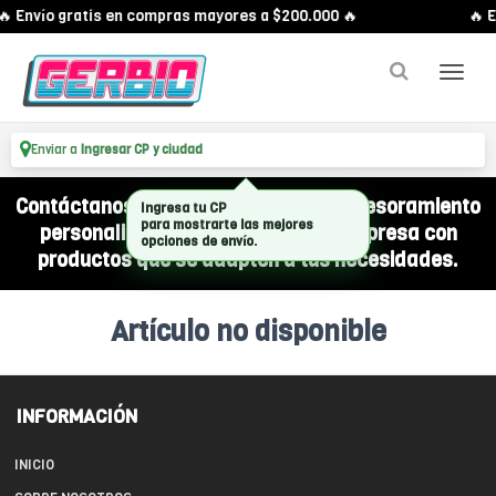
🔥 Envío gratis en compras mayores a $200.000 🔥
🔥 E
Enviar a
Ingresar CP y ciudad
Contáctanos por WhatsApp y recibí asesoramiento
Ingresa tu CP
para mostrarte las mejores
personalizado para equipar a tu empresa con
opciones de envío.
productos que se adapten a tus necesidades.
Artículo no disponible
INFORMACIÓN
INICIO