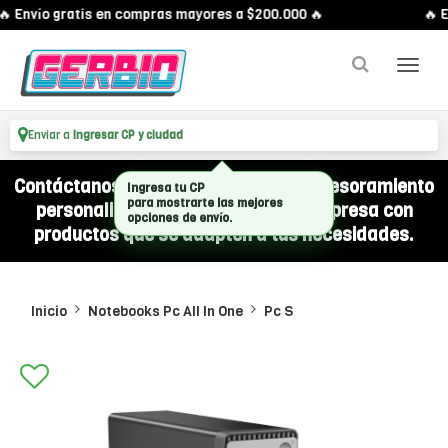
 Envío gratis en compras mayores a $200.000 🔥
🔥 E
Enviar a
Ingresar CP y ciudad
Contáctanos por WhatsApp y recibí asesoramiento
personalizado para equipar a tu empresa con
productos que se adapten a tus necesidades.
Inicio
Notebooks Pc All In One
Pc S