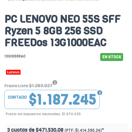
PC LENOVO NEO 55S SFF
Ryzen 5 8GB 256 SSD
FREEDos 13G1000EAC
13G1000EAC
EN STOCK
$1.263.027
Precio Lista
$1.187.245
CONTADO
Precio sin impuestos nacionales: $1.074.430
3 cuotas de
$471.530.08
*
(PTF:
$1.414.590.24)