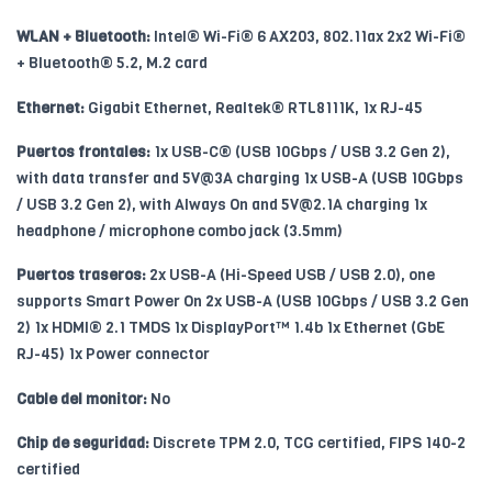
WLAN + Bluetooth:
Intel® Wi-Fi® 6 AX203, 802.11ax 2x2 Wi-Fi®
+ Bluetooth® 5.2, M.2 card
Ethernet:
Gigabit Ethernet, Realtek® RTL8111K, 1x RJ-45
Puertos frontales:
1x USB-C® (USB 10Gbps / USB 3.2 Gen 2),
with data transfer and 5V@3A charging 1x USB-A (USB 10Gbps
/ USB 3.2 Gen 2), with Always On and
5V@2.1A
charging 1x
headphone / microphone combo jack (3.5mm)
Puertos traseros:
2x USB-A (Hi-Speed USB / USB 2.0), one
supports Smart Power On 2x USB-A (USB 10Gbps / USB 3.2 Gen
2) 1x HDMI® 2.1 TMDS 1x DisplayPort™ 1.4b 1x Ethernet (GbE
RJ-45) 1x Power connector
Cable del monitor:
No
Chip de seguridad:
Discrete TPM 2.0, TCG certified, FIPS 140-2
certified