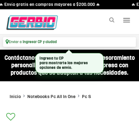
 Envío gratis en compras mayores a $200.000 🔥
🔥 En
Enviar a
Ingresar CP y ciudad
Contáctanos por WhatsApp y recibí asesoramiento
personalizado para equipar a tu empresa con
productos que se adapten a tus necesidades.
Inicio
Notebooks Pc All In One
Pc S