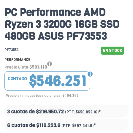
PC Performance AMD
Ryzen 3 3200G 16GB SSD
480GB ASUS PF73553
PF73553
EN STOCK
PERFORMANCE
$581.118
Precio Lista
$546.251
CONTADO
Precio sin impuestos nacionales: $494.345
3 cuotas de
$216.950.72
*
(PTF:
$650.852.16)
6 cuotas de
$116.223.6
*
(PTF:
$697.341.6)