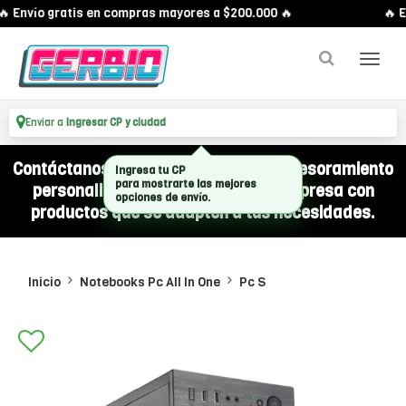
 Envío gratis en compras mayores a $200.000 🔥
🔥 En
Enviar a
Ingresar CP y ciudad
Contáctanos por WhatsApp y recibí asesoramiento
personalizado para equipar a tu empresa con
productos que se adapten a tus necesidades.
Inicio
Notebooks Pc All In One
Pc S