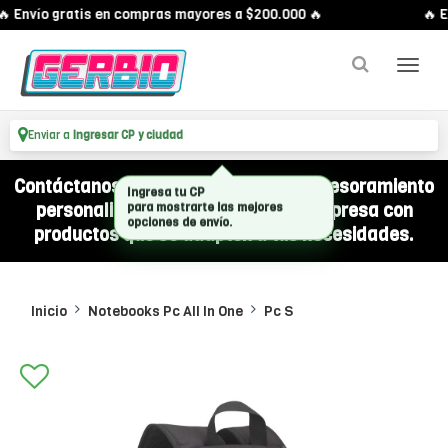
 Envío gratis en compras mayores a $200.000 🔥
🔥 En
Enviar a
Ingresar CP y ciudad
Contáctanos por WhatsApp y recibí asesoramiento
personalizado para equipar a tu empresa con
productos que se adapten a tus necesidades.
Inicio
Notebooks Pc All In One
Pc S