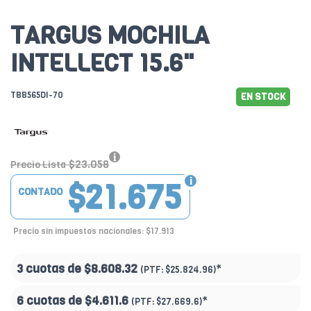
TARGUS MOCHILA
INTELLECT 15.6"
TBB565DI-70
EN STOCK
$23.058
Precio Lista
$21.675
CONTADO
Precio sin impuestos nacionales: $17.913
3 cuotas de
$8.608.32
*
(PTF:
$25.824.96)
6 cuotas de
$4.611.6
*
(PTF:
$27.669.6)