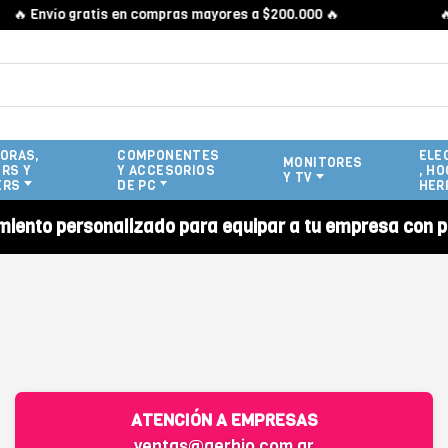
🔥 Envío gratis en compras mayores a $200.000 🔥
🔥 
ORAS,
COMPONENTES
ELE
MONITORES
RS Y
Y ACCESORIOS
, HO
Y TV
ERS
DE PC
HER
miento personalizado para equipar a tu empresa con p
ATENCIÓN A EMPRESAS
ventas@gerbio.com.ar