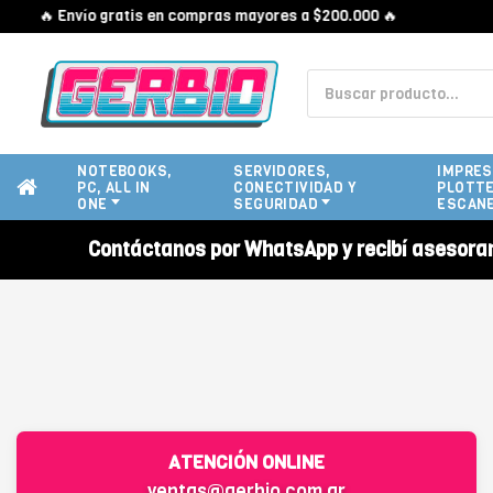
🔥 Envío gratis en compras mayores a $200.000 🔥
NOTEBOOKS,
SERVIDORES,
IMPRES
PC, ALL IN
CONECTIVIDAD Y
PLOTTE
ONE
SEGURIDAD
ESCAN
Contáctanos por WhatsApp y recibí asesora
ATENCIÓN ONLINE
ventas@gerbio.com.ar