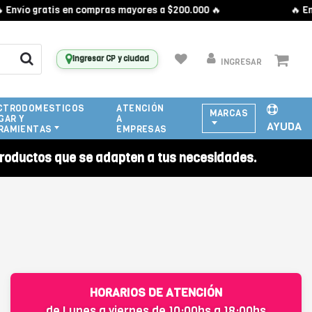
Envío gratis en compras mayores a $200.000 🔥
🔥 Env
Ingresar CP y ciudad
INGRESAR
CTRODOMESTICOS
ATENCIÓN
MARCAS
GAR Y
A
AYUDA
RAMIENTAS
EMPRESAS
roductos que se adapten a tus necesidades.
HORARIOS DE ATENCIÓN
de Lunes a viernes de 10:00hs a 18:00hs