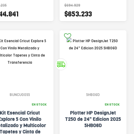
.235
$694.929
44.841
$653.233
BUNCU0055
5HB06D
EN STOCK
EN STOCK
Kit Esencial Cricut
Plotter HP DesignJet
Explore 5 Con Vinilo
T250 de 24" Edicion 2025
talizado y Multicolor
5HB06D
Tapetes y Cinta de