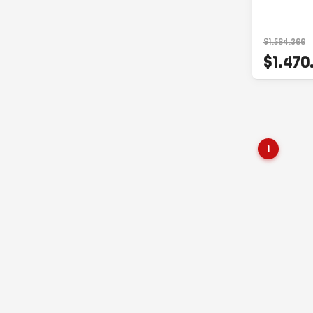
$1.564.366
$1.470
1