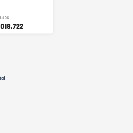
1.406
.018.722
tal