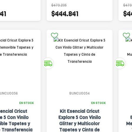
$473.235
$473
41
$444.841
$4
UNCU0056
BUNCU0054
EN STOCK
EN STOCK
sencial Cricut
Kit Esencial Cricut
e 5 Con Vinilo
Explore 5 Con Vinilo
ble Tapetes y
Glitter y Multicolor
Me
e Transferencia
Tapetes y Cinta de