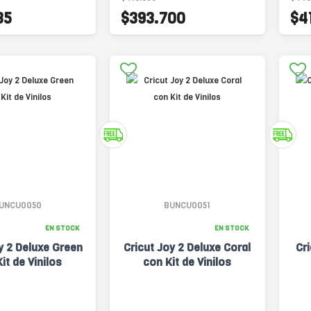
35
$393.700
$4
UNCU0050
BUNCU0051
EN STOCK
EN STOCK
y 2 Deluxe Green
Cricut Joy 2 Deluxe Coral
Cr
it de Vinilos
con Kit de Vinilos