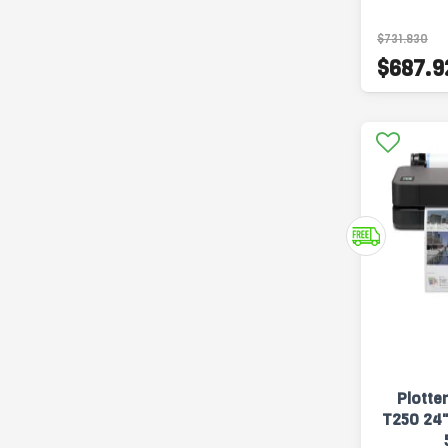
$731.830
$687.9
Plotte
T250 24"