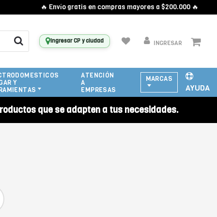
🔥 Envío gratis en compras mayores a $200.000 🔥
Ingresar CP y ciudad
INGRESAR
CTRODOMESTICOS
ATENCIÓN
MARCAS
GAR Y
A
AYUDA
RAMIENTAS
EMPRESAS
roductos que se adapten a tus necesidades.