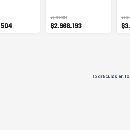
$3.155.524
$3.21
.504
$2.966.193
$3
15 artículos en to