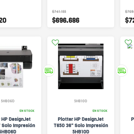
Transferencia
$741.155
$769
20
$696.686
$7
5HB06D
5HB10D
EN STOCK
EN STOCK
r HP DesignJet
Plotter HP DesignJet
P
 Solo Impresión
T650 36" Solo Impresión
5HB06D
5HB10D