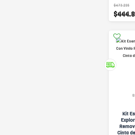
$473.235
$444.8
B
Kit E
Explor
Removi
Cinta d