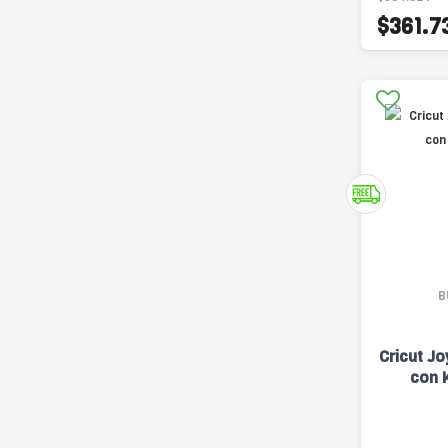
$361.7
B
Cricut Jo
con K