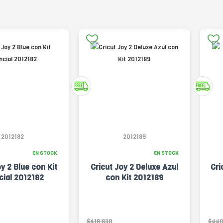
2012182
2012189
EN STOCK
EN STOCK
oy 2 Blue con Kit
Cricut Joy 2 Deluxe Azul
Cri
cial 2012182
con Kit 2012189
$418.830
$440