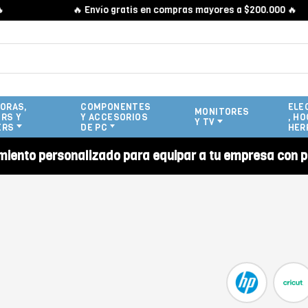
🔥 Envío gratis en compras mayores a $200.000 🔥
ORAS,
COMPONENTES
ELE
MONITORES
RS Y
Y ACCESORIOS
, HO
Y TV
ERS
DE PC
HER
miento personalizado para equipar a tu empresa con p