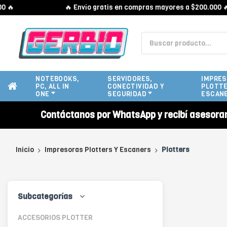
🔥 Envío gratis en compras mayores a $200.000 🔥
NOTEBOOKS,
SERVIDORES,
IMPRES
PC, ALL IN
CONECTIVIDAD Y
PLOTTE
ONE
SEGURIDAD
ESCAN
Contáctanos por WhatsApp y recibí asesora
Inicio
Impresoras Plotters Y Escaners
Plotters
Subcategorías
ACCESORIOS PLOTTER