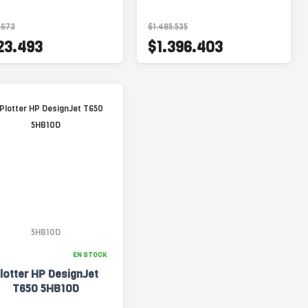
Transferencia
.673
$1.485.535
23.493
$1.396.403
5HB10D
EN STOCK
lotter HP DesignJet
T650 5HB10D