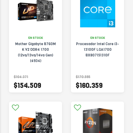
EN STOCK
EN STOCK
Mother Gigabyte B760M
Procesador Intel Core i3-
K V2 DDR4 1700
13100F LGA1700
(12va/13va/14va Gen)
BX807151310F
(4934)
$164.371
$170.595
$154.509
$160.359