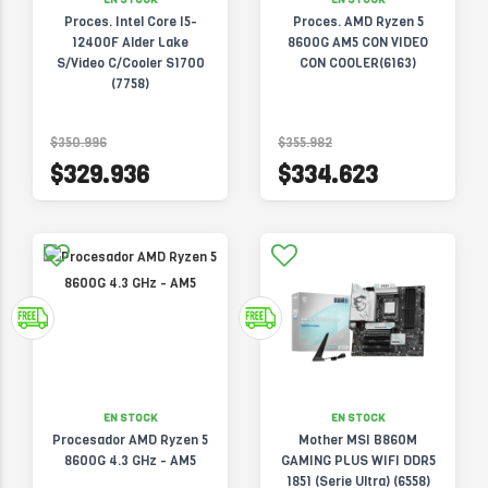
Proces. Intel Core I5-
Proces. AMD Ryzen 5
12400F Alder Lake
8600G AM5 CON VIDEO
S/Video C/Cooler S1700
CON COOLER(6163)
(7758)
$350.996
$355.982
$329.936
$334.623
EN STOCK
EN STOCK
Procesador AMD Ryzen 5
Mother MSI B860M
8600G 4.3 GHz - AM5
GAMING PLUS WIFI DDR5
1851 (Serie Ultra) (6558)