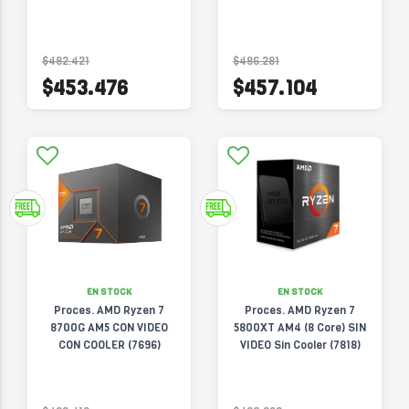
$482.421
$486.281
$453.476
$457.104
EN STOCK
EN STOCK
Proces. AMD Ryzen 7
Proces. AMD Ryzen 7
8700G AM5 CON VIDEO
5800XT AM4 (8 Core) SIN
CON COOLER (7696)
VIDEO Sin Cooler (7818)