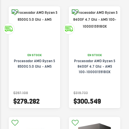
EN STOCK
EN STOCK
Procesador AMD Ryzen 5
Procesador AMD Ryzen 5
8500G 5.0 Ghz - AM5
8400F 4.7 Ghz - AM5
100-100001591BOX
$297.108
$319.733
$279.282
$300.549