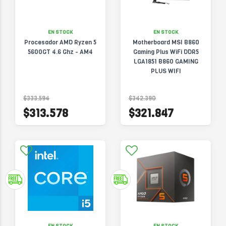
EN STOCK
EN STOCK
Procesador AMD Ryzen 5
Motherboard MSI B860
5600GT 4.6 Ghz - AM4
Gaming Plus WiFi DDR5
LGA1851 B860 GAMING
PLUS WIFI
$333.594
$342.390
$313.578
$321.847
EN STOCK
EN STOCK