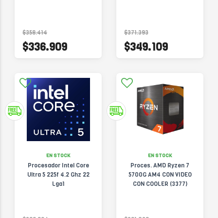
$358.414
$371.393
$336.909
$349.109
EN STOCK
EN STOCK
Procesador Intel Core
Proces. AMD Ryzen 7
Ultra 5 225f 4.2 Ghz 22
5700G AM4 CON VIDEO
Lga1
CON COOLER (3377)