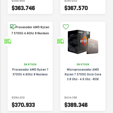
$386.964
$391.032
$363.746
$367.570
EN STOCK
EN STOCK
Procesador AMD Ryzen 7
Microprocesador AMD
5700G 4.6Ghz 8 Nucleos
Ryzen 7 5700G Octa Core
3.8 Ghz- 4.6 Ghz -BOX
$394.610
$414.198
$370.933
$389.346