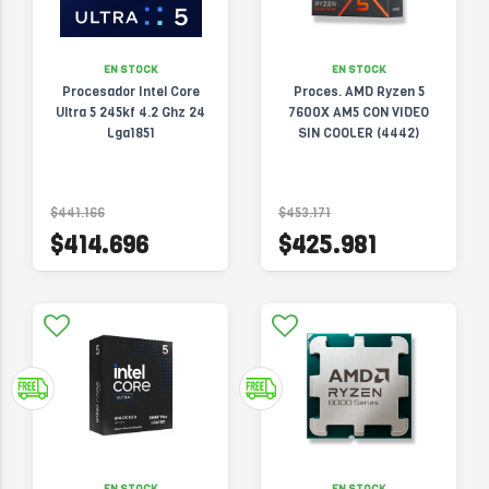
EN STOCK
EN STOCK
Procesador Intel Core
Proces. AMD Ryzen 5
Ultra 5 245kf 4.2 Ghz 24
7600X AM5 CON VIDEO
Lga1851
SIN COOLER (4442)
$441.166
$453.171
$414.696
$425.981
EN STOCK
EN STOCK