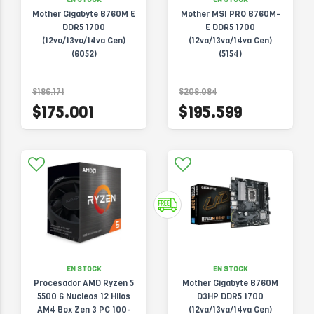
Mother Gigabyte B760M E
Mother MSI PRO B760M-
DDR5 1700
E DDR5 1700
(12va/13va/14va Gen)
(12va/13va/14va Gen)
(6052)
(5154)
$186.171
$208.084
$175.001
$195.599
EN STOCK
EN STOCK
Procesador AMD Ryzen 5
Mother Gigabyte B760M
5500 6 Nucleos 12 Hilos
D3HP DDR5 1700
AM4 Box Zen 3 PC 100-
(12va/13va/14va Gen)