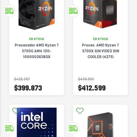
EN STOCK
EN STOCK
Procesador AMD Ryzen 7
Proces. AMD Ryzen 7
5700G AM4 100-
5700X SIN VIDEO SIN
100000263BOX
COOLER (4275)
$425.397
$438.935
$399.873
$412.599