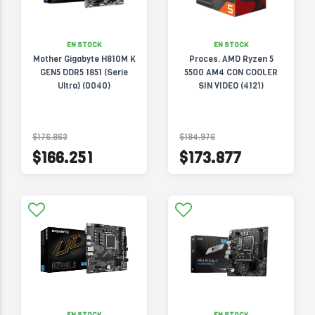
EN STOCK
EN STOCK
Mother Gigabyte H810M K
Proces. AMD Ryzen 5
GEN5 DDR5 1851 (Serie
5500 AM4 CON COOLER
Ultra) (0040)
SIN VIDEO (4121)
$176.863
$184.976
$166.251
$173.877
EN STOCK
EN STOCK