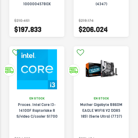
100000457BOX
(4347)
$210.461
$219.174
$197.833
$206.024
EN STOCK
EN STOCK
Proces. Intel Core I3-
Mother Gigabyte B860M
14100F Raptorlake R
EAGLE WIFI6 V2 DDR5
S/video C/cooler S1700
1851 (Serie Ultra) (7737)