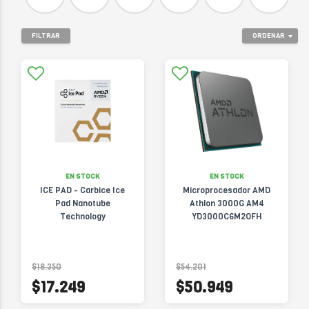
FILTRAR
ORDENAR
EN STOCK
EN STOCK
ICE PAD - Carbice Ice
Microprocesador AMD
Pad Nanotube
Athlon 3000G AM4
Technology
YD3000C6M2OFH
$18.350
$54.201
$17.249
$50.949