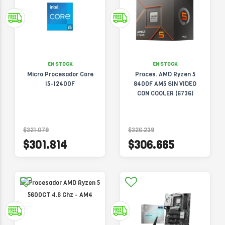
EN STOCK
EN STOCK
Micro Procesador Core
Proces. AMD Ryzen 5
I5-12400F
8400F AM5 SIN VIDEO
CON COOLER (6736)
$321.079
$326.239
$301.814
$306.665