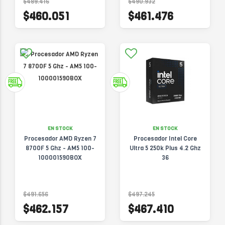
$489.416
$490.932
$460.051
$461.476
EN STOCK
EN STOCK
Procesador AMD Ryzen 7
Procesador Intel Core
8700F 5 Ghz - AM5 100-
Ultra 5 250k Plus 4.2 Ghz
100001590BOX
36
$491.656
$497.245
$462.157
$467.410