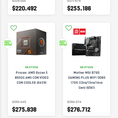
$234.566
$271.474
$220.492
$255.186
EN STOCK
EN STOCK
Proces. AMD Ryzen 5
Mother MSI B760
8500G AM5 CON VIDEO
GAMING PLUS WIFI DDR5
CON COOLER (6439)
1700 (12va/13va/14va
Gen) (6561)
$293.445
$294.374
$275.838
$276.712