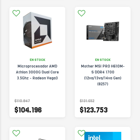
EN STOCK
EN STOCK
Microprocesador AMD
Mother MSI PRO H610M-
Athlon 3000G Dual Core
S DDR4 1700
3.5Ghz - Radeon Vega3
(12va/13va/14va Gen)
(8257)
$110.847
$131.652
$104.196
$123.753