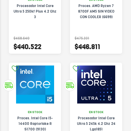
Procesador Intel Core
Proces. AMD Ryzen 7
Ultra 5 250kf Plus 4.2 Ghz
8700F AM5 SIN VIDEO
3
CON COOLER (6699)
$468.640
$475.331
$440.522
$446.811
EN STOCK
EN STOCK
Proces. Intel Core I5-
Procesador Intel Core
14400 Raptorlake R
Ultra 5 245k 4.2 Ghz 24
S1700 (9130)
Lga1851