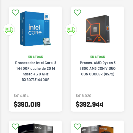
EN STOCK
EN STOCK
Procesador Intel Core i5
Proces. AMD Ryzen 5
14400F cache de 20 M
7600 AM5 CON VIDEO
hasta 4,70 GHz
CON COOLER (4572)
BX8071514400F
$414.914
$418.026
$390.019
$392.944