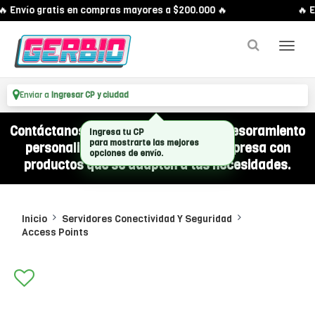
 Envío gratis en compras mayores a $200.000 🔥
🔥 E
Enviar a
Ingresar CP y ciudad
Contáctanos por WhatsApp y recibí asesoramiento
Ingresa tu CP
para mostrarte las mejores
personalizado para equipar a tu empresa con
opciones de envío.
productos que se adapten a tus necesidades.
Inicio
Servidores Conectividad Y Seguridad
Access Points