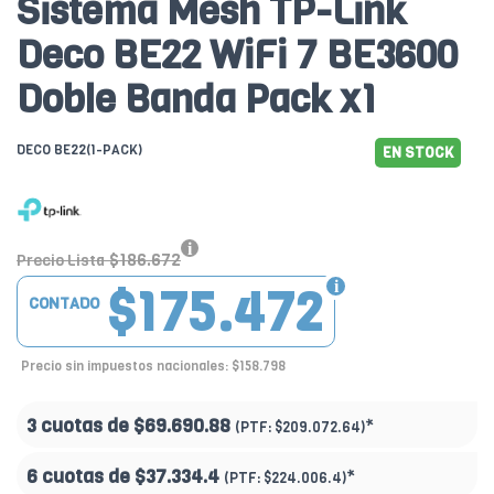
Sistema Mesh TP-Link
Deco BE22 WiFi 7 BE3600
Doble Banda Pack x1
DECO BE22(1-PACK)
EN STOCK
$186.672
Precio Lista
$175.472
CONTADO
Precio sin impuestos nacionales: $158.798
3 cuotas de
$69.690.88
*
(PTF:
$209.072.64)
6 cuotas de
$37.334.4
*
(PTF:
$224.006.4)